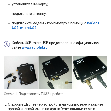
установите SIM-карту;
подключите антенну;
подключите модем к компьютеру с помощью
кабеля
USB-microUSB
.
Кабель USB-microUSB представлен на официальном
сайте
www.radiofid.ru
.
Схема 1. Подготовить TU32 к работе
Откройте
Диспетчер устройств
на компьютере: нажмите
правой кнопкой мыши на ярлык
Этот компьютер
и в