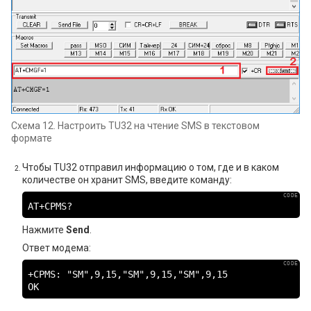
Схема 12. Настроить TU32 на чтение SMS в текстовом
формате
Чтобы TU32 отправил информацию о том, где и в каком
количестве он хранит SMS, введите команду:
AT+CPMS?
Нажмите
Send
.
Ответ модема:
+CPMS: "SM",9,15,"SM",9,15,"SM",9,15

OK