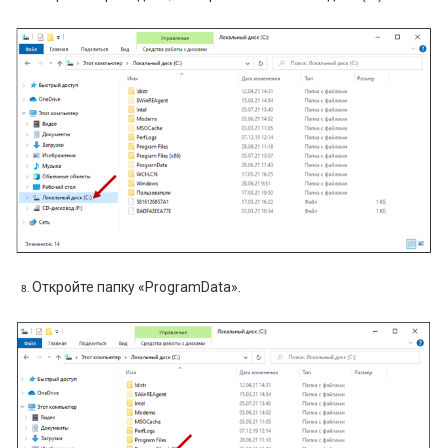
Откройте папку «ProgramData».