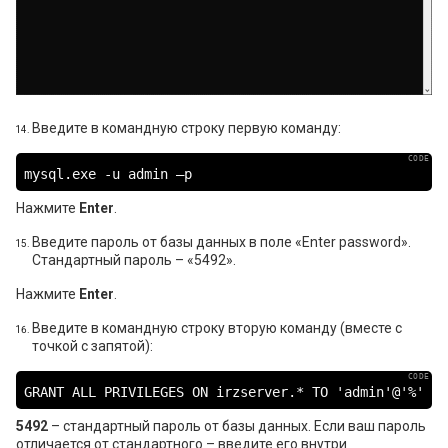
Введите в командную строку первую команду:
mysql.exe -u admin –p
Нажмите
Enter
.
Введите пароль от базы данных в поле «Enter password».
Стандартный пароль – «5492».
Нажмите
Enter
.
Введите в командную строку вторую команду (вместе с
точкой с запятой):
GRANT ALL PRIVILEGES ON irzserver.* TO 'admin'@'%' ID
5492
– стандартный пароль от базы данных. Если ваш пароль
отличается от стандартного – введите его внутри