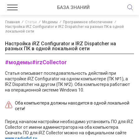
БАЗА ЗНАНИЙ
Главная
Статьи
Модемы
Программное обеспечение
Настройка iRZ Configurator и IRZ Dispatcher на разных ПК в одной
локальной сети
Настройка iRZ Configurator и IRZ Dispatcher на
разных ПК в одной локальной сети
#модемы
#irzCollector
Статья описывает последовательность действий при
настройке iRZ Configurator на одном компьютере (ПК №1), а
IRZ Dispatcher на другом (ПК №2). Оба компьютера работают
на операционной системе Windows 10.
Оба компьютера должны находится в одной локальной
сети!
Перед началом настройки необходимо установить ПО для iRZ
Collector от имени администратора на оба компьютера.
Скачать ПО для iRZ Collector можно на официальном сайте
www.radiofid.ru
.