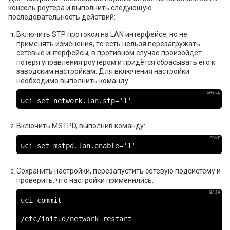
консоль роутера и выполнить следующую
последовательность действий:
Включить STP протокол на LAN интерфейсе, но не
применять изменения, то есть нельзя перезагружать
сетевые интерфейсы, в противном случае произойдёт
потеря управления роутером и придётся сбрасывать его к
заводским настройкам. Для включения настройки
необходимо выполнить команду:
uci set network.lan.stp='1'
Включить MSTPD, выполнив команду:
uci set mstpd.lan.enable='1'
Сохранить настройки, перезапустить сетевую подсистему и
проверить, что настройки применились:
uci commit

/etc/init.d/network restart
