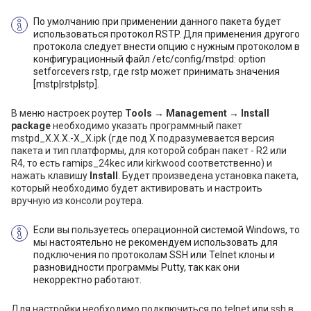
По умолчанию при применении данного пакета будет
использоваться протокол RSTP. Для применения другого
протокола следует внести опцию с нужным протоколом в
конфигурационный файл /etc/config/mstpd: option
setforcevers rstp, где rstp может принимать значения
[mstp|rstp|stp].
В меню настроек роутер
Tools → Management → Install
package
необходимо указать программный пакет
mstpd_X.X.X.-X_X.ipk (где под X подразумевается версия
пакета и тип платформы, для которой собран пакет - R2 или
R4, то есть ramips_24kec или kirkwood соответственно) и
нажать клавишу
Install
. Будет произведена установка пакета,
который необходимо будет активировать и настроить
вручную из консоли роутера.
Если вы пользуетесь операционной системой Windows, то
мы настоятельно не рекомендуем использовать для
подключения по протоколам SSH или Telnet клоны и
разновидности программы Putty, так как они
некорректно работают.
Для настройки необходимо подключиться по telnet или ssh в