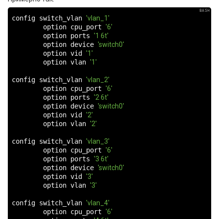
config switch_vlan 
'vlan_1'
        option cpu_port 
'6'
        option ports 
'1 6t'
        option device 
'switch0'
        option vid 
'1'
        option vlan 
'1'
config switch_vlan 
'vlan_2'
        option cpu_port 
'6'
        option ports 
'2 6t'
        option device 
'switch0'
        option vid 
'2'
        option vlan 
'2'
config switch_vlan 
'vlan_3'
        option cpu_port 
'6'
        option ports 
'3 6t'
        option device 
'switch0'
        option vid 
'3'
        option vlan 
'3'
config switch_vlan 
'vlan_4'
        option cpu_port 
'6'