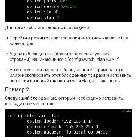
        option ports 
'4 6t'
        option device 
'switch0'
        option vid 
'4'
        option vlan 
'4'
Для того чтобы это сделать, необходимо:
Перейти в режим редактирования нажатием клавиши
i
на
клавиатуре
Удалить блок данных (блоки разделены пустыми
строками), начинающийся с "config switch_vlan
vlan_1
"
На его место скопировать блок данных из примера выше
или же скопировать этот блок данных три раза и исправить
значения названий вланов, их vid и vlan, а также порты.
Пример 2
Следующий блок данных, который необходимо исправить,
выглядит примерно так:
config interface 'lan'

        option ipaddr '192.168.1.1'

        option netmask '255.255.255.0'

        option macaddr 'f0:81:af:00:94:9d'
