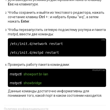
Esc
на клавиатуре.
Чтобы сохранить и выйти из текстового редактора, нажать
сочетание клавиш
Ctrl
+
:
и набрать буквы "wq", а затем
нажать
Enter
.
Чтобы перезапустить сетевую подсистему роутера и пакета
mstpd, ввести две команды:
/etc/init.d/network restart

/etc/init.d/mstpd restart
Проверить работу пакета командами:
mstpctl
showport br-lan
mstpctl
showbridge
Данные команды достаточно информативны для
понимания того, какой порт в каком состоянии находится.
Политика конфиденциальности