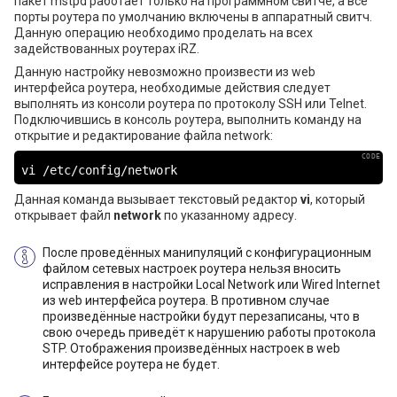
пакет mstpd работает только на программном свитче, а все
порты роутера по умолчанию включены в аппаратный свитч.
Данную операцию необходимо проделать на всех
задействованных роутерах iRZ.
Данную настройку невозможно произвести из web
интерфейса роутера, необходимые действия следует
выполнять из консоли роутера по протоколу SSH или Telnet.
Подключившись в консоль роутера, выполнить команду на
открытие и редактирование файла network:
vi /etc/config/network
Данная команда вызывает текстовый редактор
vi
, который
открывает файл
network
по указанному адресу.
После проведённых манипуляций с конфигурационным
файлом сетевых настроек роутера нельзя вносить
исправления в настройки Local Network или Wired Internet
из web интерфейса роутера. В противном случае
произведённые настройки будут перезаписаны, что в
свою очередь приведёт к нарушению работы протокола
STP. Отображения произведённых настроек в web
интерфейсе роутера не будет.