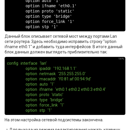
        option auto '1'

        option ifname 'eth0.1'

        option proto 'static'

        option type 'bridge'

        option force_link '1'

        option stp '1'
Данный блок описывает сетевой мост между портами Lan
сети роутера. Здесь необходимо исправить строку "option
ifname eth0.1" и добавить туда интерфейсов. В итоге данный
блок данных должен выглядеть приблизительно так:
config
interface
'lan'
option
ipaddr
'192.168.1.1'
option
netmask
'255.255.255.0'
option
macaddr
'f0:81:af:00:94:9d'
option
auto
'1'
option
ifname
'eth0.1 eth0.2 eth0.3 eth0.4'
option
proto
'static'
option
type
'bridge'
option
force_link
'1'
option
stp
'1'
На этом настройка сетевой подсистемы закончена.
Для выхода из режима редактирования нажать клавишу