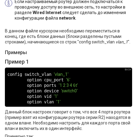
Если настраиваемый роутер должен подключаться к
проводному доступу во внешнюю сеть, то настройки в
разделе
Wired Internet
следует сделать до изменения
конфигурации файла
network
.
В данном файле курсором необходимо переместиться в
конец, где есть блоки данных (блоки разделены пустыми
строками), начинающиеся со строк "config switch_vlan
vlan_1
".
Примеры
Пример 1
config switch_vlan 
'vlan_1'
        option cpu_port 
'6'
        option ports 
'1 2 3 4 6t'
        option device 
'switch0'
        option vid 
'1'
        option vlan 
'1'
Данный блок настроек говорит о том, что все 4 порта роутера
(пример взят из конфигурации роутера серии R2) находятся в
одном влане. Необходимо настроить для каждого порта свой
влан и включить их в один интерфейс.
Примерно так: