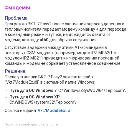
#модемы
Проблема:
Программа ВКТ-7 Easy2 после окончания опроса удаленного
тепловычислителя передает модему команду
+
для перехода
в командный режим и тут же, не дожидаясь ответа от
модема, команду
ath0
для обрыва соединения.
Отсутствие задержки между этими АТ-командами в
некоторых GSM-модулях (например, модем iRZ MC52iT с
модулем iRZ MG21) приводит к игнорированию последней
команды и модем не обрывает установленное соединение.
Решение:
После установки ВКТ-7 Easy2 замените файл
"Vkt7ModuleEx.dll" в системной папке Windows:
Путь для ОС Windows 7
: C:\Windows\SysWOW64\Teplocom\
Путь для ОС Windows ХР
:
C:\WINDOWS\system32\Teplocom\
Ссылка на файл:
Vkt7ModuleEx.rar
Политика конфиденциальности