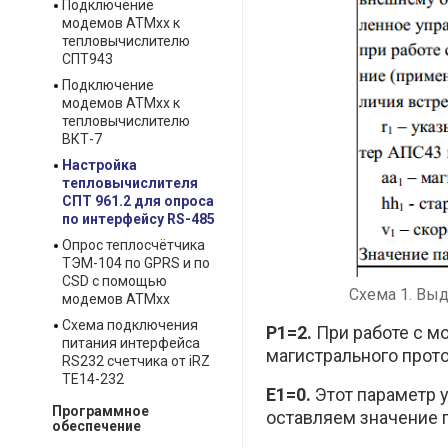
Подключение
модемов ATMxx к
тепловычислителю
СПТ943
Подключение
модемов ATMxx к
тепловычислителю
ВКТ-7
Настройка
тепловычислителя
СПТ 961.2 для опроса
по интерфейсу RS-485
Опрос теплосчётчика
ТЭМ-104 по GPRS и по
CSD с помощью
Схема 1. Выд
модемов ATMxx
Схема подключения
P1=2.
При работе с м
питания интерфейса
магистрального прот
RS232 счетчика от iRZ
TE14-232
E1=0.
Этот параметр 
Программное
оставляем значение п
обеспечение