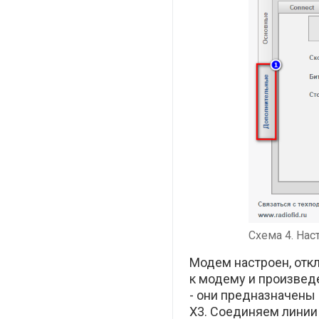
Схема 4. Нас
Модем настроен, отк
к модему и произвед
- они предназначены
X3. Соединяем линии A