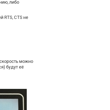
нию, либо
й RTS, CTS не
 скорость можно
я) будут её