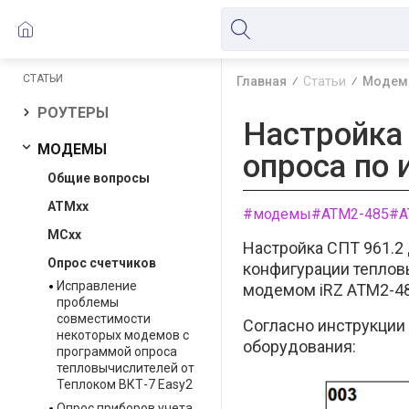
СТАТЬИ
Главная
Статьи
Модем
РОУТЕРЫ
Настройка
МОДЕМЫ
опроса по 
Общие вопросы
ATMxx
#модемы
#ATM2-485
#A
MCxx
Настройка СПТ 961.2
Опрос счетчиков
конфигурации теплов
Исправление
модемом iRZ ATM2-48
проблемы
совместимости
Согласно инструкции 
некоторых модемов с
оборудования:
программой опроса
тепловычислителей от
Теплоком ВКТ-7 Easy2
Опрос приборов учета