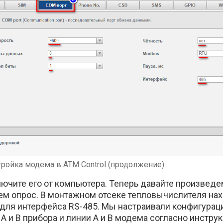
тройка модема в ATM Control (продолжение)
лючите его от компьютера. Теперь давайте произвед
ем опрос. В монтажном отсеке тепловычислителя нах
 для интерфейса RS-485. Мы настраивали конфигурац
 и B прибора и линии A и B модема согласно инструкци