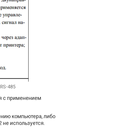
 RS-485
я с применением
ению компьютера, либо
 не используется.