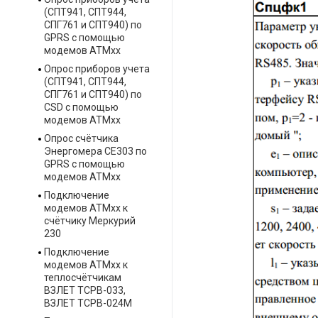
(СПТ941, СПТ944,
СПГ761 и СПТ940) по
GPRS с помощью
модемов ATMxx
Опрос приборов учета
(СПТ941, СПТ944,
СПГ761 и СПТ940) по
CSD с помощью
модемов ATMxx
Опрос счётчика
Энергомера СЕ303 по
GPRS с помощью
модемов ATMxx
Подключение
модемов ATMxx к
счётчику Меркурий
230
Подключение
модемов ATMxx к
теплосчётчикам
ВЗЛЕТ ТСРВ-033,
ВЗЛЕТ ТСРВ-024М