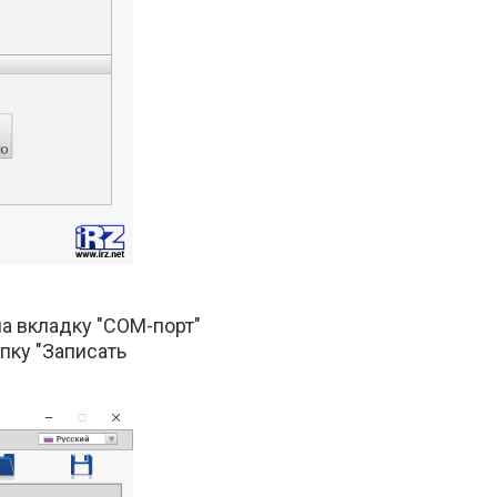
на вкладку "COM-порт"
опку "Записать