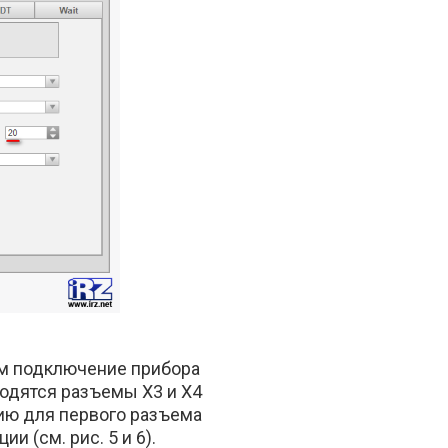
ем подключение прибора
одятся разъемы X3 и X4
ию для первого разъема
и (см. рис. 5 и 6).