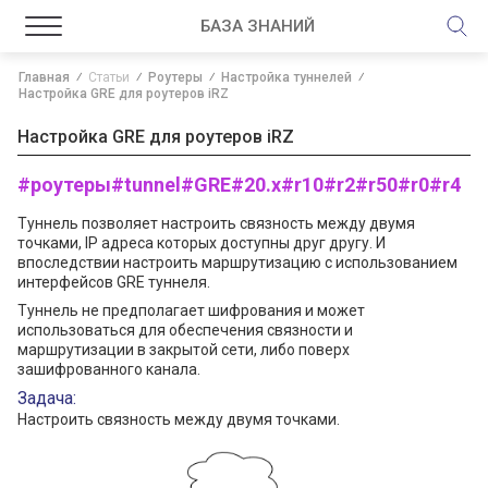
БАЗА ЗНАНИЙ
Главная
Статьи
Роутеры
Настройка туннелей
Настройка GRE для роутеров iRZ
Настройка GRE для роутеров iRZ
#роутеры
#tunnel
#GRE
#20.x
#r10
#r2
#r50
#r0
#r4
Туннель позволяет настроить связность между двумя
точками, IP адреса которых доступны друг другу. И
впоследствии настроить маршрутизацию с использованием
интерфейсов GRE туннеля.
Туннель не предполагает шифрования и может
использоваться для обеспечения связности и
маршрутизации в закрытой сети, либо поверх
зашифрованного канала.
Задача:
Настроить связность между двумя точками.