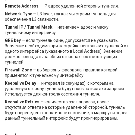
Remote Address
— IP адрес удаленной стороны туннеля.
Network Type
— L3 layer, так как мы строим туннель для
обеспечения L3 связности.
Tunnel IP / Tunnel Mask
— назначаем адрес и маску
туннельному интерфейсу.
GRE key
— если туннель один, допускается не указывать.
Значение необходимо при настройке нескольких туннелей от
одного интерфейса (указанного в Local Address). Значение
должно совпадать на обеих сторонах соответствующих
туннелей.
Firewall Zone
— выбор зоны фаервола, правила которой
применятся к туннельному интерфейсу.
Keepalive Delay
— интервал (в секундах), с которым на
удаленную сторону туннеля будут посылаться эхо запросы.
Используется для контроля состояния туннеля.
Keepalive Retries
— количество эхо запросов, после
отсутствия ответа на которые удаленной стороной, туннель
будет переведен в неактивное состояние, а маршруты через
данный туннельный интерфейс будут проигнорированы.