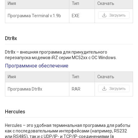
Имя
Тип
Скачать
Программа Terminal v.1.9b
EXE
Dtr8x
Dtr8x – внешняя программа для принудительного
перезапуска модемов iRZ серии MC52xx с ОС Windows.
Программное обеспечение
Имя
Тип
Скачать
Программа Dtr8x
RAR
Hercules
Hercules – это удобная терминальная программа для работы
как с последовательными интерфейсами (например, RS232
или RS485), так и с UDP/IP- и TCP/IP-соединениями (в