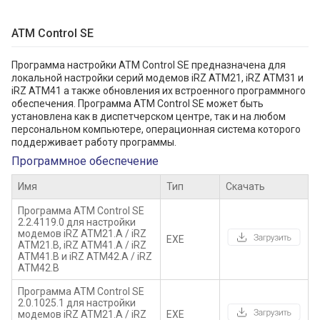
ATM Control SE
Программа настройки ATM Control SE предназначена для
локальной настройки серий модемов iRZ ATM21, iRZ ATM31 и
iRZ ATM41 а также обновления их встроенного программного
обеспечения. Программа ATM Control SE может быть
установлена как в диспетчерском центре, так и на любом
персональном компьютере, операционная система которого
поддерживает работу программы.
Программное обеспечение
Имя
Тип
Скачать
Программа ATM Control SE
2.2.4119.0 для настройки
модемов iRZ ATM21.А / iRZ
EXE
ATM21.B, iRZ ATM41.А / iRZ
ATM41.B и iRZ ATM42.А / iRZ
ATM42.B
Программа ATM Control SE
2.0.1025.1 для настройки
модемов iRZ ATM21.А / iRZ
EXE