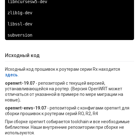
libncursesw5-dev

zlib1g-dev

libssl-dev

subversion
Исходный код
Исходный код прошивок к роутерам серии Rx находится
здесь
.
openwrt-19.07
- репозиторий с текущей версией,
устанавливающейся на роутер. (Версия OpenWRT может
отличаться от указанной в примере по мере миграции на
новые);
openwrt-envs-19.07
- репозиторий с конфигами openwrt для
сборки прошивок к роутерам серий RO, R2, R4
При сборке openwrt собирается toolchain и все необходимые
библиотеки. Наши внутренние репозитории при сборке не
используются.