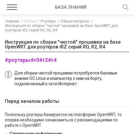
БАЗА ЗНАНИЙ
Главная
Статьи
Роутеры
Общие вопросы
Инструкция по сборке "чистой" прошивки на базе OpenWRT для
роутеров iRZ серий RO, R2, R4
Инструкция по сборке "чистой" прошивки на базе
OpenWRT для роутеров iRZ серий RO, R2, R4
#роутеры
#r0
#r2
#r4
Для сборки чистой прошивки потребуются базовые
знания ОС Linux и компьютер с ним на борту,
подключенный к сети Интернет.
Перед началом работы
Поскольку роутеры базируются на платформе OpenWRT, то
сперва необходимо ознакомиться c рекомендациями по
работе с OpenWRT.
Справочная информация: