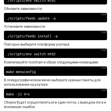
./scripts/env switch mt02
Обновите зависимости:
./scripts/feeds update -a
Установите зависимости:
./scripts/feeds install -a
Повторно выберите платформу роутера:
./scripts/env switch mt02
Компилируйте toolchain и образ следующими командами:
make menuconfig
В псевдографическом меню выберите нужные пакеты для
использования на роутере:
make -j1 V=s
Сборка будет осуществляться в один поток, с выводом лога и
возникших ошибок.