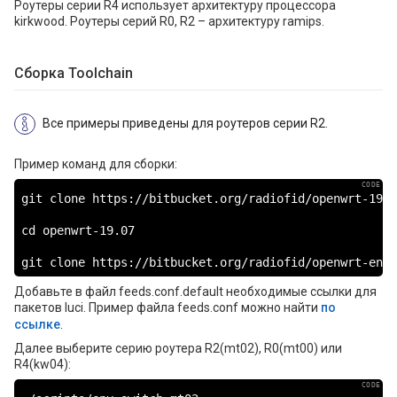
Роутеры серии R4 использует архитектуру процессора
kirkwood. Роутеры серий R0, R2 – архитектуру ramips.
Сборка Toolchain
Все примеры приведены для роутеров серии R2.
Пример команд для сборки:
git clone https://bitbucket.org/radiofid/openwrt-19.0
cd openwrt-19.07

git clone https://bitbucket.org/radiofid/openwrt-envs
Добавьте в файл feeds.conf.default необходимые ссылки для
пакетов luci. Пример файла feeds.conf можно найти
по
ссылке
.
Далее выберите серию роутера R2(mt02), R0(mt00) или
R4(kw04):