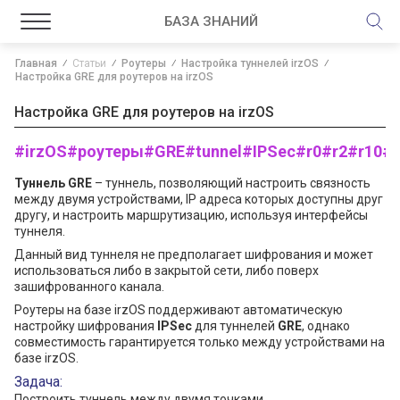
БАЗА ЗНАНИЙ
Главная
Статьи
Роутеры
Настройка туннелей irzOS
Настройка GRE для роутеров на irzOS
Настройка GRE для роутеров на irzOS
#irzOS
#роутеры
#GRE
#tunnel
#IPSec
#r0
#r2
#r10
#r
Туннель GRE
– туннель, позволяющий настроить связность
между двумя устройствами, IP адреса которых доступны друг
другу, и настроить маршрутизацию, используя интерфейсы
туннеля.
Данный вид туннеля не предполагает шифрования и может
использоваться либо в закрытой сети, либо поверх
зашифрованного канала.
Роутеры на базе irzOS поддерживают автоматическую
настройку шифрования
IPSec
для туннелей
GRE
, однако
совместимость гарантируется только между устройствами на
базе irzOS.
Задача:
Построить туннель между двумя точками.