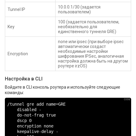
10.0.0.1/30 (задается
Tunnel IP
пользователем)
100 (задается пользователем,
Key
необязательно для
единственного туннеля GRE)
none или ipsec (при выборе ipsec
автоматически создаст
необходимые настройки
Encryption
шифрования IPSec, аналогичная
настройка должна быть на другом
роутере irzOS)
Настройка в CLI
Войдите в CLI консоль роутера и используйте следующие
команды:
/tunnel gre add name=GRE

    disabled -

    do-not-frag true

    dscp 0

    encryption none

    keepalive-delay -
