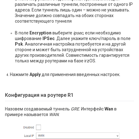
различать различные туннели, построенные от одного IP
адреса. Если туннель лишь один – можно не указывать.
Значение должно совпадать на обоих сторонах
соответствующего туннеля
В поле
Encryption
выберите
ipsec
, если необходимо
шифрование
IPSec
. Далее укажите ключ/пароль в поле
Psk
. Аналогичная настройка потребуется и на другой
стороне и может быть затрудненной на устройствах
других производителей. Совместимость гарантируется
только между роутерами на базе irzOS.
Нажмите
Apply
для применения введенных настроек.
Конфигурация на роутере R1
Назовем создаваемый туннель
GRE
. Интерфейс
Wan
в
примере называется
WAN
.