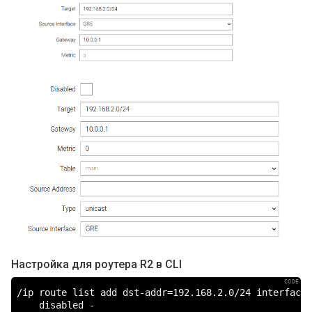
Настройка для роутера R2 в CLI
/ip route list add dst-addr=192.168.2.0/24 interface=G
    disabled -
