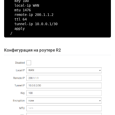
    key 100

    local-ip WAN

    mtu 1476

    remote-ip 200.1.1.2

    ttl 64

    tunnel-ip 10.0.0.1/30

    apply

  /
Конфигурация на роутере R2