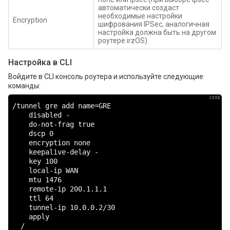
автоматически создаст
необходимые настройки
Encryption
шифрования IPSec, аналогичная
настройка должна быть на другом
роутере irzOS)
Настройка в CLI
Войдите в CLI консоль роутера и используйте следующие
команды:
/tunnel gre add name=GRE

    disabled -

    do-not-frag true

    dscp 0

    encryption none

    keepalive-delay -

    key 100

    local-ip WAN

    mtu 1476

    remote-ip 200.1.1.1

    ttl 64

    tunnel-ip 10.0.0.2/30

    apply

  /