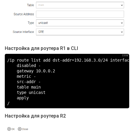
Настройка для роутера R1 в CLI
/ip route list add dst-addr=192.168.3.0/24 interface=G
    disabled -

    gateway 10.0.0.2

    metric -

    src-addr -

    table main

    type unicast

    apply

/
Настройка для роутера R2