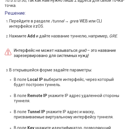
10.0.0.0/30
, так как нам нужно лишь 2 адреса для связи точка-
точка.
Решение:
Перейдите в разделе
/tunnel → gre
в WEB или CLI
интерфейсе irzOS.
Нажмите
Add
и дайте название туннелю, например,
GRE
.
Интерфейс не может называться
gre0
– это название
зарезервировано для системных нужд!
В открывшейся форме задайте параметры:
В поле
Local IP
выберите интерфейс, через который
будет построен туннель.
В поле
Remote IP
укажите IP адрес удаленной стороны
туннеля.
В поле
Tunnel IP
укажите IP адрес и маску,
присваиваемые виртуальному интерфейсу туннеля.
В поле
Key
укажите идентификатор, позволяющий