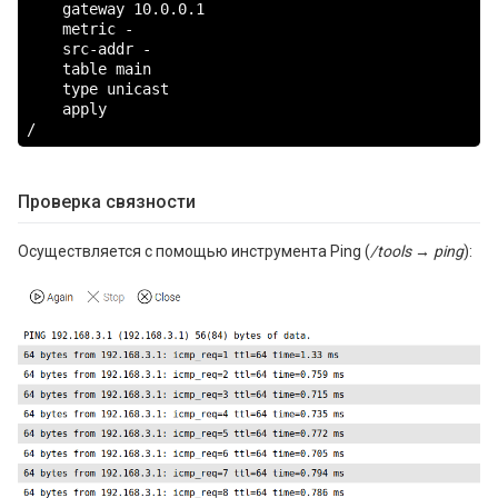
    gateway 10.0.0.1

    metric -

    src-addr -

    table main

    type unicast

    apply

/
Проверка связности
Осуществляется с помощью инструмента Ping (
/tools → ping
):