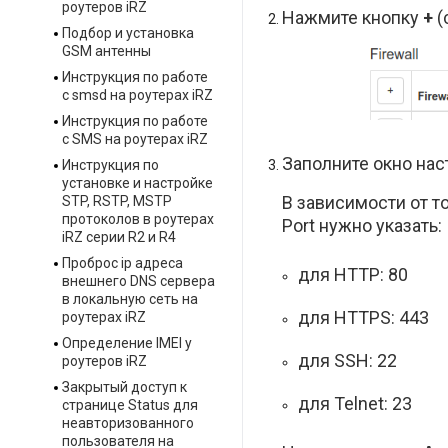
роутеров iRZ
Нажмите кнопку
+
(
Подбор и установка
GSM антенны
Инструкция по работе
с smsd на роутерах iRZ
Инструкция по работе
с SMS на роутерах iRZ
Заполните окно нас
Инструкция по
установке и настройке
В зависимости от т
STP, RSTP, MSTP
протоколов в роутерах
Port нужно указать:
iRZ серии R2 и R4
Проброс ip адреса
для HTTP: 80
внешнего DNS сервера
в локальную сеть на
для HTTPS: 443
роутерах iRZ
Определение IMEI у
для SSH: 22
роутеров iRZ
Закрытый доступ к
для Telnet: 23
странице Status для
неавторизованного
пользователя на