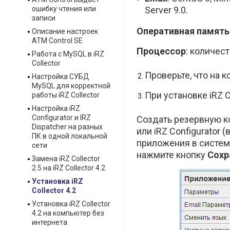
ошибку чтения или
Server 9.0.
записи
Оперативная память
Описание настроек
ATM Control SE
Процессор
: количест
Работа с MySQL в iRZ
Collector
Проверьте, что на 
Настройка СУБД
MySQL для корректной
При установке iRZ 
работы iRZ Collector
Настройка iRZ
Configurator и IRZ
Создать резервную к
Dispatcher на разных
или iRZ Configurator
ПК в одной локальной
приложения в систем
сети
нажмите кнопку
Сохр
Замена iRZ Collector
2.5 на iRZ Collector 4.2
Установка iRZ
Collector 4.2
Установка iRZ Collector
4.2 на компьютер без
интернета