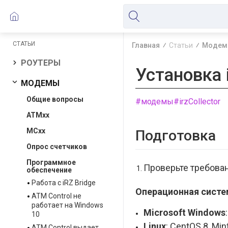
СТАТЬИ
Главная
Статьи
Модем
РОУТЕРЫ
Установка i
МОДЕМЫ
Общие вопросы
#модемы
#irzCollector
ATMxx
MCxx
Подготовка
Опрос счетчиков
Программное
Проверьте требован
обеспечение
Работа с iRZ Bridge
Операционная систе
ATM Control не
работает на Windows
Microsoft Windows
10
Linux
: CentOS 8, Mi
ATM Control выдает