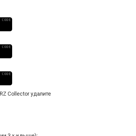
Z Collector удалите
ии 3.х и выше);