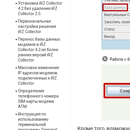
Установка iRZ Collector
4.2 без удаления iRZ
Collector 2.5
Первоначальная
настройка решения
iRZ Collector
Перенос базы данных
модемов в iRZ
Collector 4.2 из более
ранних версий iRZ
Collector
Массовое изменение
IP адресов модемов,
подключенных к iRZ
Collector
Определение
телефонного номера
SIM-карты модема
АТМ
Инструкция по
использованию
терминальной
Кроме того, возможн
программы Terminal