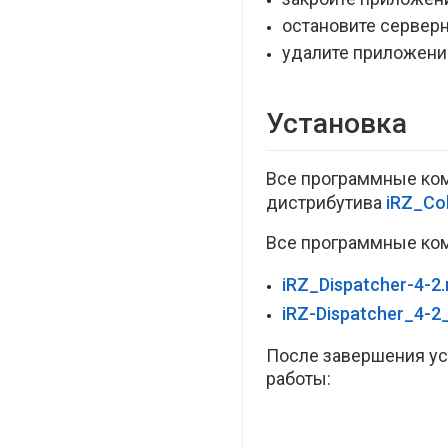
остановите серверну
удалите приложение
Установка
Все программные ком
дистрибутива
iRZ_Col
Все программные комп
iRZ_Dispatcher-4-2
iRZ-Dispatcher_4-2_
После завершения уст
работы: