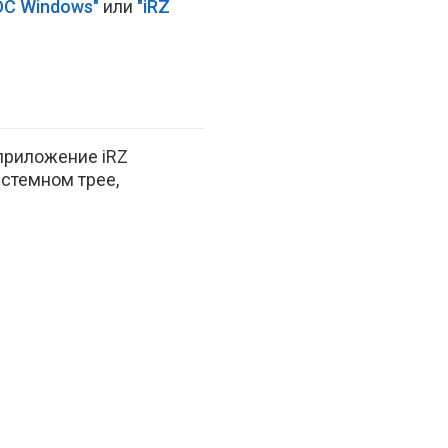
 ОС Windows"
или
"iRZ
приложение iRZ
истемном трее,