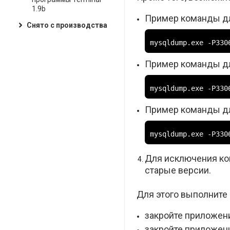
1.9b
Пример команды для
Снято с производства
mysqldump.exe -P330
Пример команды для 
mysqldump.exe -P330
Пример команды для 
mysqldump.exe -P330
Для исключения кон
старые версии.
Для этого выполните
закройте приложени
закройте приложение