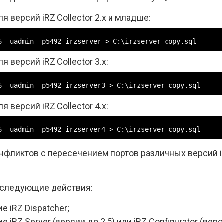
 версий iRZ Collector 2.х и младше:
6 -uadmin -p5492 irzserver > C:\irzserver_copy.sql
версий iRZ Collector 3.х:
6 -uadmin -p5492 irzserver3 > C:\irzserver_copy.sql
версий iRZ Collector 4.х:
6 -uadmin -p5492 irzserver4 > C:\irzserver_copy.sql
фликтов с пересечением портов различных версий iR
 следующие действия:
е iRZ Dispatcher;
 iRZ Server (версии до 2.5) или iRZ Configurator (верс