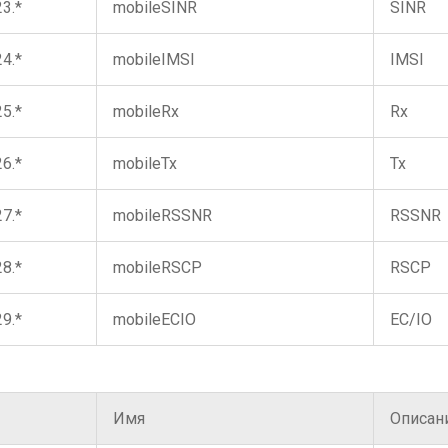
23.*
mobileSINR
SINR
24.*
mobileIMSI
IMSI
25.*
mobileRx
Rx
26.*
mobileTx
Tx
27.*
mobileRSSNR
RSSNR
28.*
mobileRSCP
RSCP
29.*
mobileECIO
EC/IO
Имя
Описан