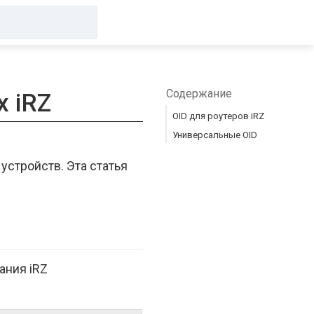
Содержание
х iRZ
OID для роутеров iRZ
Универсальные OID
стройств. Эта статья
ания iRZ