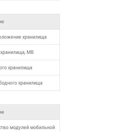
ие
оложение хранилища
 хранилища, MB
того хранилища
бодного хранилища
ие
ство модулей мобильной