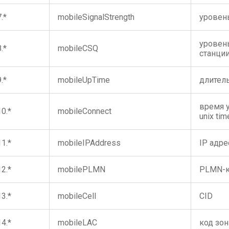
7.*
mobileSignalStrength
уровен
уровень
8.*
mobileCSQ
станци
9.*
mobileUpTime
длител
время 
10.*
mobileConnect
unix ti
11.*
mobileIPAddress
IP адре
12.*
mobilePLMN
PLMN-
13.*
mobileCell
CID
14.*
mobileLAC
код зон