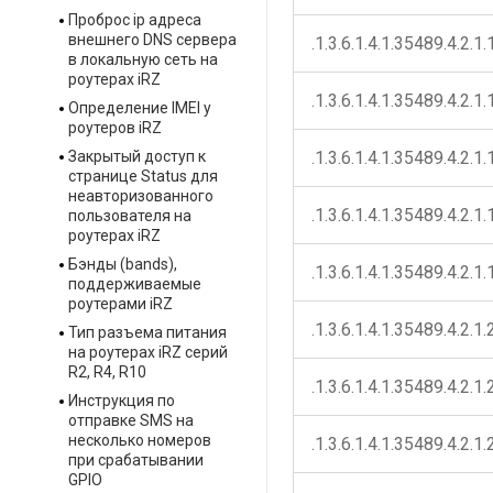
Проброс ip адреса
внешнего DNS сервера
.1.3.6.1.4.1.35489.4.2.1.
в локальную сеть на
роутерах iRZ
.1.3.6.1.4.1.35489.4.2.1.
Определение IMEI у
роутеров iRZ
Закрытый доступ к
.1.3.6.1.4.1.35489.4.2.1.
странице Status для
неавторизованного
.1.3.6.1.4.1.35489.4.2.1.
пользователя на
роутерах iRZ
Бэнды (bands),
.1.3.6.1.4.1.35489.4.2.1.
поддерживаемые
роутерами iRZ
.1.3.6.1.4.1.35489.4.2.1.
Тип разъема питания
на роутерах iRZ серий
R2, R4, R10
.1.3.6.1.4.1.35489.4.2.1.
Инструкция по
отправке SMS на
несколько номеров
.1.3.6.1.4.1.35489.4.2.1.
при срабатывании
GPIO