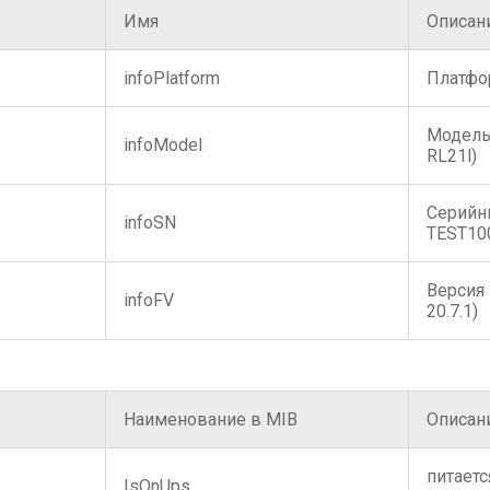
Имя
Описан
infoPlatform
Платфо
Модель
infoModel
RL21l)
Серийн
infoSN
TEST10
Версия
infoFV
20.7.1)
Наименование в MIB
Описан
питаетс
IsOnUps