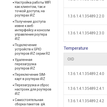
Настройка работы WIFI
как клиентом, так и
точкой доступа, на
роутерах iRZ
1.3.6.1.4.1.35489.2.2.0
Получение доступа
извне к веб-
интерфейсу и консоли
1.3.6.1.4.1.35489.2.3.0
управления роутера
iRZ
Подключение
Temperature
устройств к GPIO
роутеров iRZ серии R2
OID
Удаленная
перезагрузка
роутеров iRZ
1.3.6.1.4.1.35489.2.4.0
Переключение SIM-
карт в роутерах iRZ
Перезагрузка и сброс
1.3.6.1.4.1.35489.2.4.1
настроек для роутеров
iRZ
Самостоятельная
1.3.6.1.4.1.35489.2.4.2
сборка пакетов .ipk