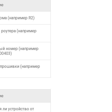
ие
рма (например R2)
 роутера (например
ый номер (например
00403)
 прошивки (например
ие
я ли устройство от