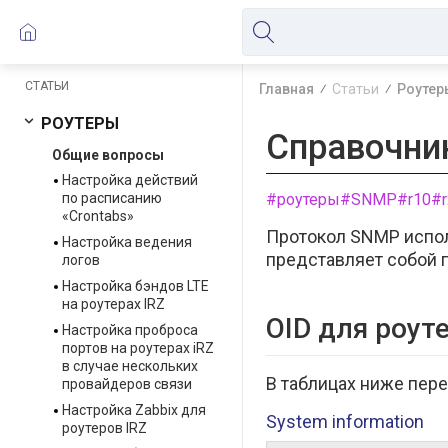
СТАТЬИ
Главная
Статьи
Роутер
РОУТЕРЫ
Справочник
Общие вопросы
Настройка действий
по расписанию
#роутеры
#SNMP
#r10
#r
«Crontabs»
Протокол SNMP испол
Настройка ведения
представляет собой п
логов
Настройка бэндов LTE
на роутерах IRZ
OID для роут
Настройка проброса
портов на роутерах iRZ
в случае нескольких
В таблицах ниже пер
провайдеров связи
Настройка Zabbix для
System information
роутеров IRZ