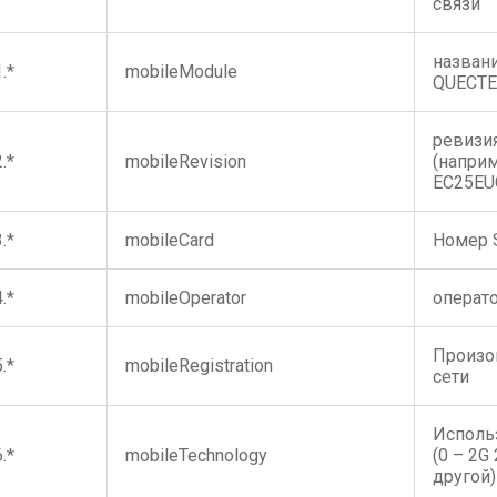
связи
назван
1.*
mobileModule
QUECTE
ревизи
2.*
mobileRevision
(напри
EC25EU
3.*
mobileCard
Номер 
4.*
mobileOperator
операт
Произо
5.*
mobileRegistration
сети
Исполь
6.*
mobileTechnology
(0 – 2G
другой)