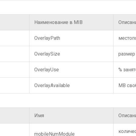
Наименование в MIB
Описан
OverlayPath
местоп
OverlaySize
размер
OverlayUse
% заня
OverlayAvailable
MB сво
Имя
Описан
количе
mobileNumModule