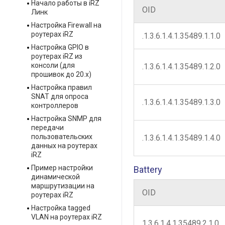
Начало работы в iRZ
OID
Линк
Настройка Firewall на
роутерах iRZ
.1.3.6.1.4.1.35489.1.1.0
Настройка GPIO в
роутерах iRZ из
консоли (для
.1.3.6.1.4.1.35489.1.2.0
прошивок до 20.х)
Настройка правил
SNAT для опроса
.1.3.6.1.4.1.35489.1.3.0
контроллеров
Настройка SNMP для
передачи
пользовательских
.1.3.6.1.4.1.35489.1.4.0
данных на роутерах
iRZ
Пример настройки
Battery
динамической
маршрутизации на
OID
роутерах iRZ
Настройка tagged
VLAN на роутерах iRZ
1.3.6.1.4.1.35489.2.1.0