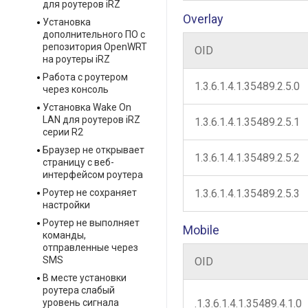
для роутеров iRZ
Overlay
Установка
дополнительного ПО с
репозитория OpenWRT
OID
на роутеры iRZ
Работа с роутером
1.3.6.1.4.1.35489.2.5.0
через консоль
Установка Wake On
LAN для роутеров iRZ
1.3.6.1.4.1.35489.2.5.1
серии R2
Браузер не открывает
1.3.6.1.4.1.35489.2.5.2
страницу с веб-
интерфейсом роутера
Роутер не сохраняет
1.3.6.1.4.1.35489.2.5.3
настройки
Роутер не выполняет
Mobile
команды,
отправленные через
SMS
OID
В месте установки
роутера слабый
уровень сигнала
.1.3.6.1.4.1.35489.4.1.0