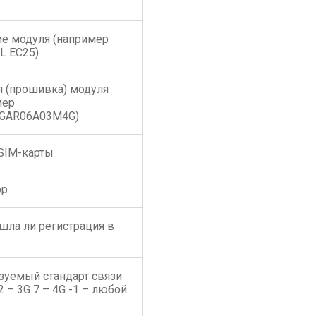
ие модуля (например
L EC25)
я (прошивка) модуля
мер
GAR06A03M4G)
SIM-карты
ор
шла ли регистрация в
зуемый стандарт связи
 2 – 3G 7 – 4G -1 – любой