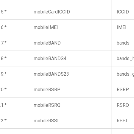
15.*
mobileCardICCID
ICCID
16.*
mobileIMEI
IMEI
17.*
mobileBAND
bands
18.*
mobileBANDS4
bands_l
19.*
mobileBANDS23
bands_
20.*
mobileRSRP
RSRP
21.*
mobileRSRQ
RSRQ
22.*
mobileRSSI
RSSI