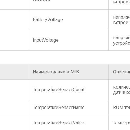
встрое
напряж
BatteryVoltage
встрое
напряж
InputVoltage
устройс
Наименование в MIB
Описан
количе
TemperatureSensorCount
датчик
TemperatureSensorName
ROM те
TemperatureSensorValue
темпера