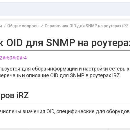
ы
Общие вопросы
Справочник OID для SNMP на роутерах iRZ
 OID для SNMP на роутера
2
#r50
#r0
#r4
ьзуется для сбора информации и настройки сетевых у
еречень и описание OID для SNMP в роутерах iRZ.
еров iRZ
ечислены значения OID, специфические для оборудов