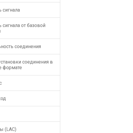
ь сигнала
 сигнала от базовой
и
ьность соединения
установки соединения в
me формате
с
код
ы (LAC)