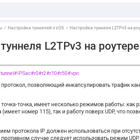
ы
Настройка туннелей irzOS
Настройка туннеля L2TPv3 на роу
туннеля L2TPv3 на роутере
tunnel
#IPSec
#r0
#r2
#r10
#r50
#vpn
протокол, позволяющий инкапсулировать трафик кана
 точка-точка, имеет несколько режимов работы: как 
 (имеет номер 115), так и работу поверх UDP, что поз
ием протокола IP должен использоваться при отсут
в противном случае следует использовать режим UDP.