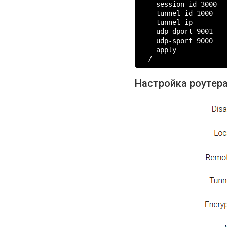
    session-id 3000

    tunnel-id 1000

    tunnel-ip -

    udp-dport 9001

    udp-sport 9000

    apply

  /
Настройка роутера