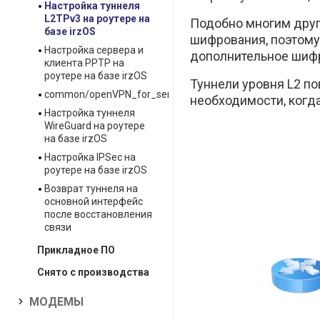
Настройка туннеля
L2TPv3 на роутере на
Подобно многим друг
базе irzOS
шифрования, поэтому
Настройка сервера и
дополнительное шифр
клиента PPTP на
роутере на базе irzOS
Туннели уровня L2 по
common/openVPN_for_server_client_setting.adoc
необходимости, когд
Настройка туннеля
WireGuard на роутере
на базе irzOS
Настройка IPSec на
роутере на базе irzOS
Возврат туннеля на
основной интерфейс
после восстановления
связи
Прикладное ПО
Снято с производства
МОДЕМЫ