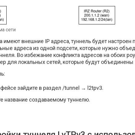
ма сети
а имеют внешние IP адреса, туннель будет настроен п
ьные адреса из одной подсети, которые нужно объед
ннеля. Во избежание конфликта адресов на обоих ро
р для локальных сетей, которые будут объединены 
ь:
фейсе зайдите в раздел /tunnel → l2tpv3.
те название создаваемому туннелю.
ойки туннеля LvTPv3 с использо