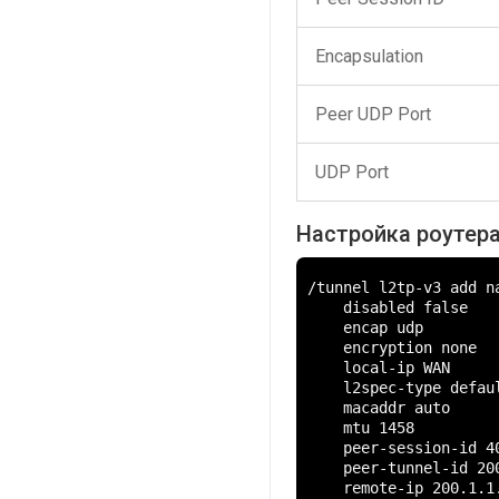
Encapsulation
Peer UDP Port
UDP Port
Настройка роутера 
/tunnel l2tp-v3 add na
    disabled false

    encap udp

    encryption none

    local-ip WAN

    l2spec-type defaul
    macaddr auto

    mtu 1458

    peer-session-id 40
    peer-tunnel-id 200
    remote-ip 200.1.1.