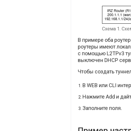
Схема 1. Схе
В примере оба роутер
роутеры имеют локал
с помощью L2TPv3 ту
выключен DHCP серве
Чтобы создать туннел
В WEB или CLI интер
Нажмите Add и дай
Заполните поля.
Пример настр