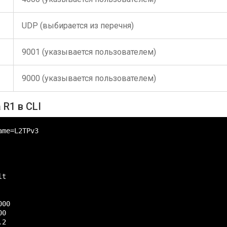
UDP (выбирается из перечня)
9001 (указывается пользователем)
9000 (указывается пользователем)
R1 в CLI
me=L2TPv3

t

00

0

2
