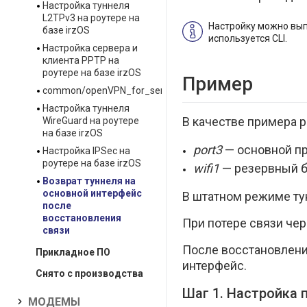
Настройка туннеля
L2TPv3 на роутере на
Настройку можно выпо
базе irzOS
используется CLI.
Настройка сервера и
клиента PPTP на
роутере на базе irzOS
Пример
common/openVPN_for_server_client_setting.adoc
Настройка туннеля
В качестве примера 
WireGuard на роутере
на базе irzOS
port3
— основной пр
Настройка IPSec на
роутере на базе irzOS
wifi1
— резервный б
Возврат туннеля на
основной интерфейс
В штатном режиме ту
после
восстановления
При потере связи че
связи
После восстановлени
Прикладное ПО
интерфейс.
Снято с производства
Шаг 1. Настройка 
МОДЕМЫ