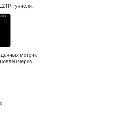
L2TP-туннеля.
аданных метрик
ановлен через
: