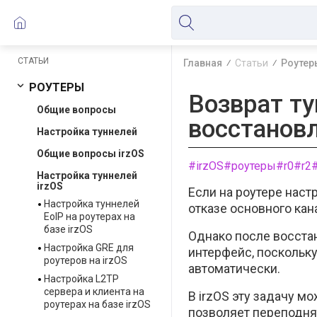
СТАТЬИ
Главная
Статьи
Роутер
РОУТЕРЫ
Возврат ту
Общие вопросы
восстанов
Настройка туннелей
Общие вопросы irzOS
#irzOS
#роутеры
#r0
#r2
Настройка туннелей
irzOS
Если на роутере наст
Настройка туннелей
отказе основного ка
EoIP на роутерах на
базе irzOS
Однако после восста
Настройка GRE для
интерфейс, поскольк
роутеров на irzOS
автоматически.
Настройка L2TP
сервера и клиента на
В irzOS эту задачу 
роутерах на базе irzOS
позволяет переподнят