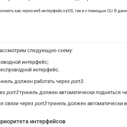
лнить как через веб-интерфейс irzOS, так и с помощью CLI. В дан
рассмотрим следующую схему:
оводной интерфейс;
еспроводной интерфейс.
ннель должен работать через
port3
.
рез
port3
туннель должен автоматически подняться ч
я связи через
port3
туннель должен автоматически в
приоритета интерфейсов