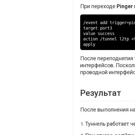
При переходе
Pinger
/event add trigger=pin
target port3

value success

action /tunnel l2tp <
apply
После переподнятия 
интерфейсов. Поско
проводной интерфейс
Результат
После выполнения на
Туннель работает ч