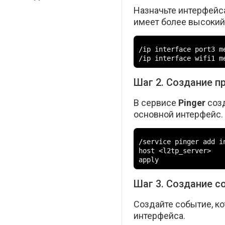
Назначьте интерфейс
имеет более высокий
/ip interface port3 me
/ip interface wifi1 m
Шаг 2. Создание п
В сервисе
Pinger
созд
основной интерфейс.
/service pinger add in
host <l2tp_server>

apply
Шаг 3. Создание с
Создайте событие, к
интерфейса.