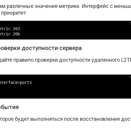
ам различные значения метрики. Интерфейс с мень
 приоритет.
tric 203

etric 206
роверки доступности сервера
айте правило проверки доступности удаленного L2T
terface=port3

обытия
оторое будет выполняться после восстановления дос