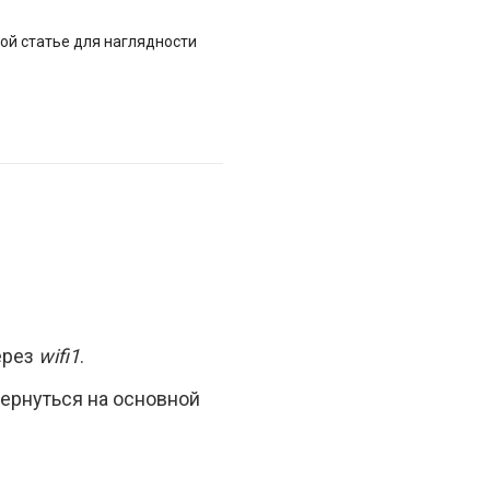
ной статье для наглядности
ерез
wifi1
.
ернуться на основной