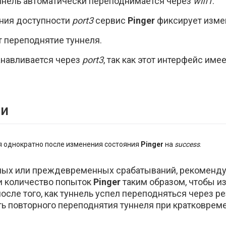
ннель автоматически переподнимается через
wifi1
.
ния доступности
port3
сервис
Pinger
фиксирует изме
 переподнятие туннеля.
анавливается через
port3
, так как этот интерфейс им
ии
 однократно после изменения состояния
Pinger
на
success
.
ных или преждевременных срабатываний, рекоменду
и количество попыток
Pinger
таким образом, чтобы и
осле того, как туннель успел переподняться через р
ть повторного переподнятия туннеля при кратковреме