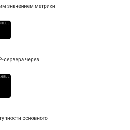
шим значением метрики
P-сервера через
тупности основного