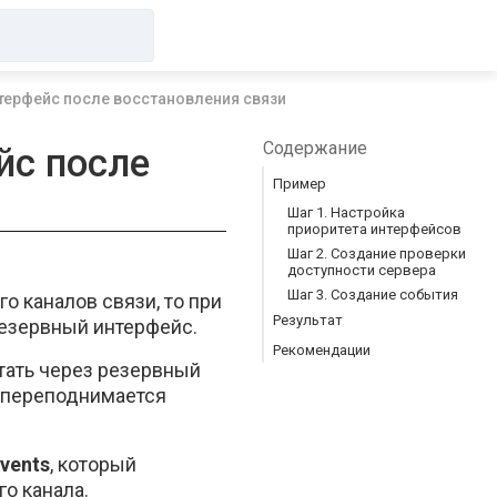
нтерфейс после восстановления связи
Содержание
йс после
Пример
Шаг 1. Настройка
приоритета интерфейсов
Шаг 2. Создание проверки
доступности сервера
Шаг 3. Создание события
о каналов связи, то при
Результат
резервный интерфейс.
Рекомендации
тать через резервный
 переподнимается
vents
, который
о канала.