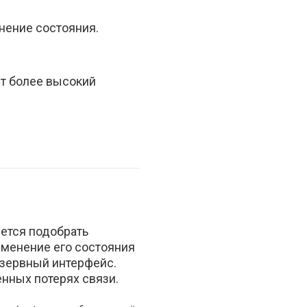
нение состояния.
еет более высокий
ется подобрать
зменение его состояния
езервный интерфейс.
нных потерях связи.