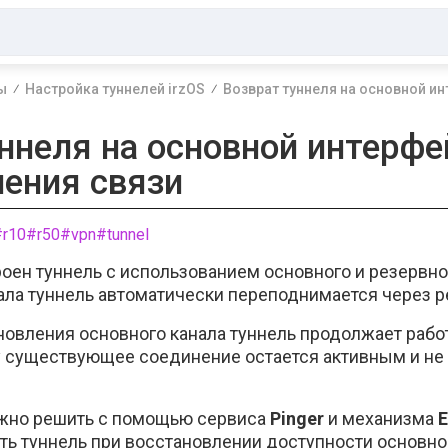
ы
Настройка туннелей irzOS
Возврат туннеля на основной и
ннеля на основной интерфе
ления связи
#r10
#r50
#vpn
#tunnel
роен туннель с использованием основного и резервног
нала туннель автоматически переподнимается через 
новления основного канала туннель продолжает рабо
у существующее соединение остается активным и не
можно решить с помощью сервиса
Pinger
и механизма
E
ь туннель при восстановлении доступности основног