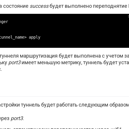
в состояние
success
будет выполнено переподнятие 
ger

tunnel_name> apply

туннеля маршрутизация будет выполнена с учетом з
льку
port3
имеет меньшую метрику, туннель будет уст
.
стройки туннель будет работать следующим образом
ерез
port3
.