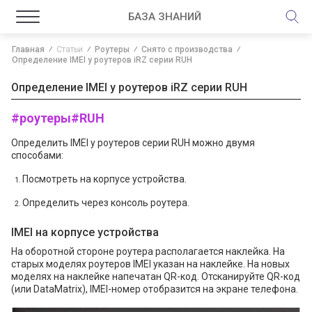
БАЗА ЗНАНИЙ
Главная
Статьи
Роутеры
Снято с производства
Определение IMEI у роутеров iRZ серии RUH
Определение IMEI у роутеров iRZ серии RUH
#роутеры
#RUH
Определить IMEI у роутеров серии RUH можно двумя
способами:
Посмотреть на корпусе устройства.
Определить через консоль роутера.
IMEI на корпусе устройства
На оборотной стороне роутера располагается наклейка. На
старых моделях роутеров IMEI указан на наклейке. На новых
моделях на наклейке напечатан QR-код. Отсканируйте QR-код
(или DataMatrix), IMEI-номер отобразится на экране телефона.