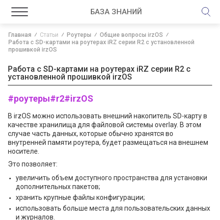
БАЗА ЗНАНИЙ
Главная
Статьи
Роутеры
Общие вопросы irzOS
Работа с SD-картами на роутерах iRZ серии R2 с установленной
прошивкой irzOS
Работа с SD-картами на роутерах iRZ серии R2 с
установленной прошивкой irzOS
#роутеры
#r2
#irzOS
В irzOS можно использовать внешний накопитель SD-карту в
качестве хранилища для файловой системы overlay. В этом
случае часть данных, которые обычно хранятся во
внутренней памяти роутера, будет размещаться на внешнем
носителе.
Это позволяет:
увеличить объем доступного пространства для установки
дополнительных пакетов;
хранить крупные файлы конфигурации;
использовать больше места для пользовательских данных
и журналов.