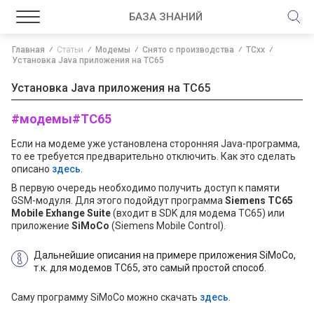
БАЗА ЗНАНИЙ
Главная
Статьи
Модемы
Снято с производства
TCxx
Установка Java приложения на TC65
Установка Java приложения на TC65
#модемы
#TC65
Если на модеме уже установлена сторонняя Java-программа,
то ее требуется предварительно отключить. Как это сделать
описано
здесь
.
В первую очередь необходимо получить доступ к памяти
GSM-модуля. Для этого подойдут программа
Siemens TC65
Mobile Exhange Suite
(входит в SDK для модема TC65) или
приложение
SiMoCo
(Siemens Mobile Control).
Дальнейшие описания на примере приложения SiMoCo,
т.к. для модемов TC65, это самый простой способ.
Саму программу SiMoCo можно скачать
здесь
.