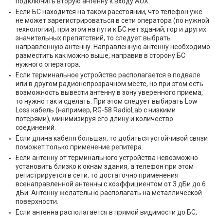
подключить вторую антенну к входу AUX.
Если БС находится на таком расстоянии, что телефон уже
не может зарегистрироваться в сети оператора (по нужной
технологии), при этом на пути к БС нет зданий, гор и других
значительных препятствий, то следует выбрать
направленную антенну. Направленную антенну необходимо
разместить как можно выше, направив в сторону БС
нужного оператора.
Если терминальное устройство располагается в подвале
или в другом радионепрозрачном месте, но при этом есть
возможность вывести антенну в зону уверенного приема,
то нужно так и сделать. При этом следует выбирать Low
Loss кабель (например, RG-58 RadioLab с низкими
потерями), минимизируя его длину и количество
соединений.
Если длина кабеля большая, то добиться устойчивой связи
поможет только применение репитера.
Если антенну от терминального устройства невозможно
установить близко к окнам здания, а телефон при этом
регистрируется в сети, то достаточно применения
всенаправленной антенны с коэффициентом от 3 дБи до 6
дБи. Антенну желательно располагать на металлической
поверхности.
Если антенна располагается в прямой видимости до БС,