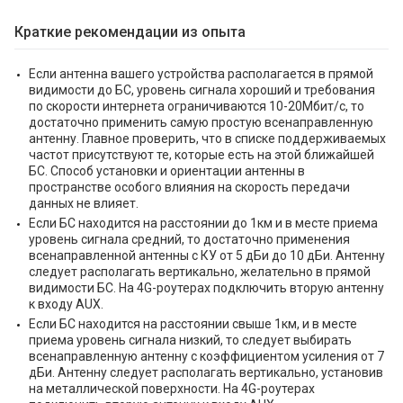
Краткие рекомендации из опыта
Если антенна вашего устройства располагается в прямой
видимости до БС, уровень сигнала хороший и требования
по скорости интернета ограничиваются 10-20Мбит/с, то
достаточно применить самую простую всенаправленную
антенну. Главное проверить, что в списке поддерживаемых
частот присутствуют те, которые есть на этой ближайшей
БС. Способ установки и ориентации антенны в
пространстве особого влияния на скорость передачи
данных не влияет.
Если БС находится на расстоянии до 1км и в месте приема
уровень сигнала средний, то достаточно применения
всенаправленной антенны с КУ от 5 дБи до 10 дБи. Антенну
следует располагать вертикально, желательно в прямой
видимости БС. На 4G-роутерах подключить вторую антенну
к входу AUX.
Если БС находится на расстоянии свыше 1км, и в месте
приема уровень сигнала низкий, то следует выбирать
всенаправленную антенну с коэффициентом усиления от 7
дБи. Антенну следует располагать вертикально, установив
на металлической поверхности. На 4G-роутерах