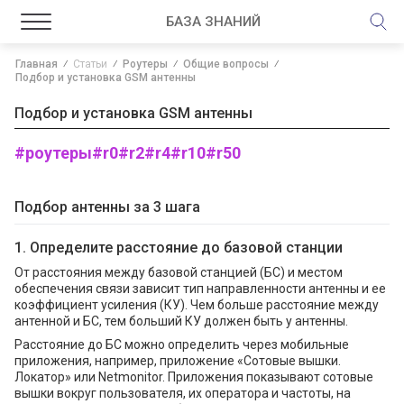
БАЗА ЗНАНИЙ
Главная
Статьи
Роутеры
Общие вопросы
Подбор и установка GSM антенны
Подбор и установка GSM антенны
#роутеры
#r0
#r2
#r4
#r10
#r50
Подбор антенны за 3 шага
1. Определите расстояние до базовой станции
От расстояния между базовой станцией (БС) и местом
обеспечения связи зависит тип направленности антенны и ее
коэффициент усиления (КУ). Чем больше расстояние между
антенной и БС, тем больший КУ должен быть у антенны.
Расстояние до БС можно определить через мобильные
приложения, например, приложение «Сотовые вышки.
Локатор» или Netmonitor. Приложения показывают сотовые
вышки вокруг пользователя, их оператора и частоты, на