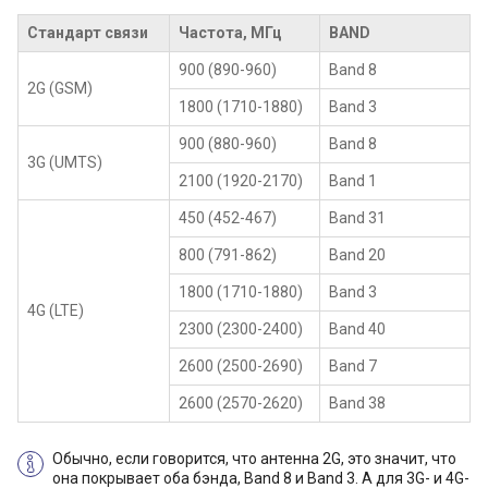
Стандарт связи
Частота, МГц
BAND
900 (890-960)
Band 8
2G (GSM)
1800 (1710-1880)
Band 3
900 (880-960)
Band 8
3G (UMTS)
2100 (1920-2170)
Band 1
450 (452-467)
Band 31
800 (791-862)
Band 20
1800 (1710-1880)
Band 3
4G (LTE)
2300 (2300-2400)
Band 40
2600 (2500-2690)
Band 7
2600 (2570-2620)
Band 38
Обычно, если говорится, что антенна 2G, это значит, что
она покрывает оба бэнда, Band 8 и Band 3. А для 3G- и 4G-