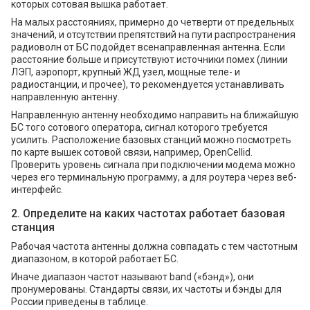
которых сотовая вышка работает.
На малых расстояниях, примерно до четверти от предельных
значений, и отсутствии препятствий на пути распространения
радиоволн от БС подойдет всенаправленная антенна. Если
расстояние больше и присутствуют источники помех (линии
ЛЭП, аэропорт, крупный ЖД узел, мощные теле- и
радиостанции, и прочее), то рекомендуется устанавливать
направленную антенну.
Направленную антенну необходимо направить на ближайшую
БС того сотового оператора, сигнал которого требуется
усилить. Расположение базовых станций можно посмотреть
по карте вышек сотовой связи, например, OpenCellid.
Проверить уровень сигнала при подключении модема можно
через его терминальную программу, а для роутера через веб-
интерфейс.
2. Определите на каких частотах работает базовая
станция
Рабочая частота антенны должна совпадать с тем частотным
диапазоном, в которой работает БС.
Иначе диапазон частот называют band («бэнд»), они
пронумерованы. Стандарты связи, их частоты и бэнды для
России приведены в таблице.