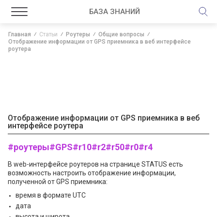
БАЗА ЗНАНИЙ
Главная
Статьи
Роутеры
Общие вопросы
Отображение информации от GPS приемника в веб интерфейсе
роутера
Отображение информации от GPS приемника в веб
интерфейсе роутера
#роутеры
#GPS
#r10
#r2
#r50
#r0
#r4
В web-интерфейсе роутеров на странице STATUS есть
возможность настроить отображение информации,
полученной от GPS приемника:
время в формате UTC
дата
высота и широта