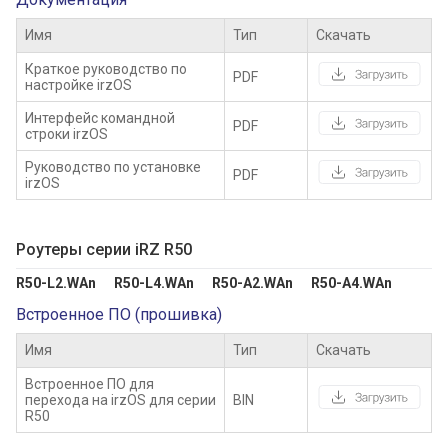
Имя
Тип
Скачать
Краткое руководство по
PDF
настройке irzOS
Интерфейс командной
PDF
строки irzOS
Руководство по установке
PDF
irzOS
Роутеры серии iRZ R50
R50-L2.WAn      R50-L4.WAn      R50-A2.WAn      R50-A4.WAn
Встроенное ПО (прошивка)
Имя
Тип
Скачать
Встроенное ПО для
перехода на irzOS для серии
BIN
R50