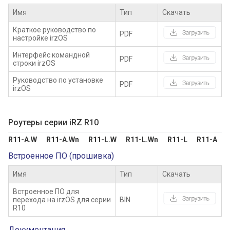
Имя
Тип
Скачать
Краткое руководство по
PDF
настройке irzOS
Интерфейс командной
PDF
строки irzOS
Руководство по установке
PDF
irzOS
Роутеры серии iRZ R10
R11-A.W      R11-A.Wn      R11-L.W      R11-L.Wn      R11-L      R11-A
Встроенное ПО (прошивка)
Имя
Тип
Скачать
Встроенное ПО для
перехода на irzOS для серии
BIN
R10
Документация