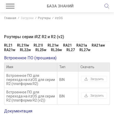
БАЗА ЗНАНИЙ
Главная
Загрузки
Роутеры
irzOS
Роутеры серии iRZ R2 и R2 (v2)
RL21      RL21lw      RL21l      RL21w      RA21      RA21a      RA21aw      
RA21w      RL22w      RL25w      RL26w      RL27      RL27w
Встроенное ПО (прошивка)
Имя
Тип
Скачать
Встроенное ПО для
перехода на irzOS для серии
BIN
R2 (платформа R2)
Встроенное ПО для
перехода на irzOS для серии
BIN
R2 (платформа R2 (v2))
Документация