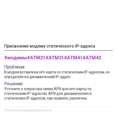
Присвоение модему статического IP-адреса
#модемы
#ATM21
#ATM31
#ATM41
#ATM42
Проблема:
В модем вставлена sim-карта со статическим IP-адресом, но
определяется динамический IP-адрес.
Решение:
Уточните у оператора связи APN для sim-карты со
статическим IP-адресом. APN для динамических и
статических IP-адресов, как правило, различны.
Политика конфиденциальности