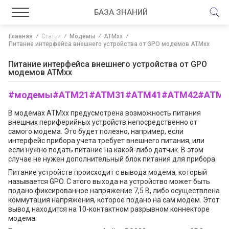
БАЗА ЗНАНИЙ
Главная
Статьи
Модемы
ATMxx
Питание интерфейса внешнего устройства от GPO модемов АТМxx
Питание интерфейса внешнего устройства от GPO
модемов АТМxx
#модемы
#ATM21
#ATM31
#ATM41
#ATM42
#ATMC
В модемах АТМxx предусмотрена возможность питания
внешних периферийных устройств непосредственно от
самого модема. Это будет полезно, например, если
интерфейс прибора учета требует внешнего питания, или
если нужно подать питание на какой-либо датчик. В этом
случае не нужен дополнительный блок питания для прибора.
Питание устройств происходит с вывода модема, который
называется GPO. С этого выхода на устройство может быть
подано фиксированное напряжение 7,5 В, либо осуществлена
коммутация напряжения, которое подано на сам модем. Этот
вывод находится на 10-контактном разрывном коннекторе
модема.