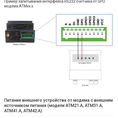
Пример запитывания интерфейса RS232 счетчика от GPO
модема АТМхх.x:
Питание внешнего устройства от модема с внешним
источником питания (модели АТМ21.А, АТМ31.А,
АТМ41.А, ATM42.A)