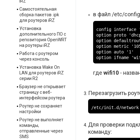
iRZ
Самостоятельная
в файл /etc/confi
сборка пакетов .ipk
для роутеров iRZ
Установка
config interface '
дополнительного ПО с
option proto 'dhcp
репозитория OpenWRT
option defaultrout
на роутеры iRZ
option metric '105
option auto '1'

Работа с роутером
option ifname 'wi
через консоль
Установка Wake On
где
wifi10
- назва
LAN для роутеров iRZ
серии R2
Браузер не открывает
страницу с веб-
Перезагрузить роут
интерфейсом роутера
Роутер не сохраняет
/etc/init.d/network
настройки
Роутер не выполняет
Для проверки подкл
команды,
отправленные через
команду:
SMS