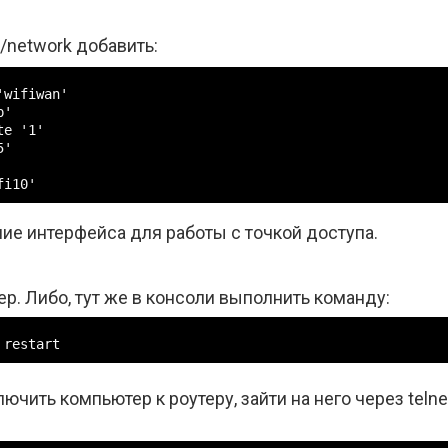
g/network добавить:
wifiwan'

'

e '1'

'

fi10'
ние интерфейса для работы с точкой доступа.
ер. Либо, тут же в консоли выполнить команду:
 restart
ючить компьютер к роутеру, зайти на него через telne