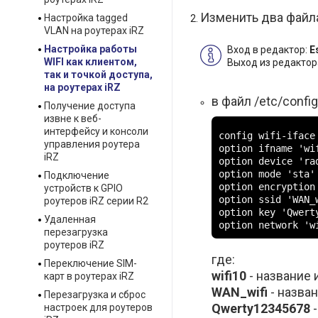
Изменить два файла
Настройка tagged
VLAN на роутерах iRZ
Настройка работы
Вход в редактор:
E
WIFI как клиентом,
Выход из редактор
так и точкой доступа,
на роутерах iRZ
в файл /etc/confi
Получение доступа
извне к веб-
интерфейсу и консоли
config wifi-iface 
управления роутера
option ifname 'wif
iRZ
option device 'rad
option mode 'sta'

Подключение
option encryption 
устройств к GPIO
option ssid 'WAN_w
роутеров iRZ серии R2
option key 'Qwerty
Удаленная
option network 'w
перезагрузка
роутеров iRZ
где:
Переключение SIM-
wifi10
- название 
карт в роутерах iRZ
WAN_wifi
- назван
Перезагрузка и сброс
Qwerty12345678
-
настроек для роутеров