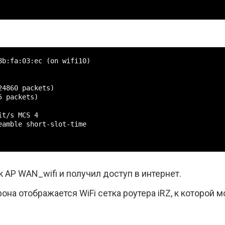
8b:fa:03:ec (on wifi10)

4860 packets)

 packets)

t/s MCS 4

eamble short-slot-time

 AP WAN_wifi и получил доступ в интернет.
фона отображается WiFi сетка роутера iRZ, к которой