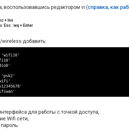
, воспользовавшись редактором vi (
справка, как ра
sc + Ins
а:
Esc : wq + Enter
g/wireless добавить:
'wifi10'

i10'

io0'

'psk2'

ifi'

12345678'

ifiwan'
интерфейса для работы с точкой доступа,
ие Wifi сети,
 пароль.