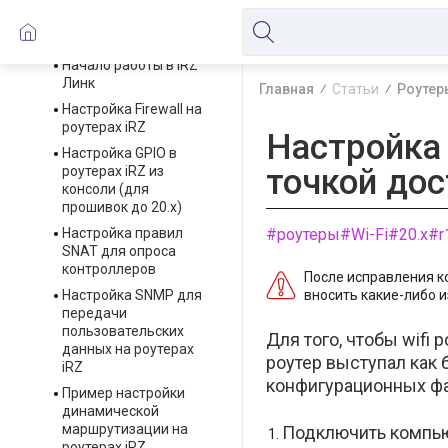
Настройка Zabbix для
роутеров IRZ
Начало работы в iRZ
Линк
Главная
Статьи
Роутер
Настройка Firewall на
роутерах iRZ
Настройка 
Настройка GPIO в
точкой дос
роутерах iRZ из
консоли (для
прошивок до 20.х)
Настройка правил
#роутеры
#Wi-Fi
#20.x
#r
SNAT для опроса
контроллеров
После исправления ко
Настройка SNMP для
вносить какие-либо 
передачи
пользовательских
Для того, чтобы wifi 
данных на роутерах
роутер выступал как
iRZ
конфигурационных фа
Пример настройки
динамической
маршрутизации на
Подключить компьюте
роутерах iRZ