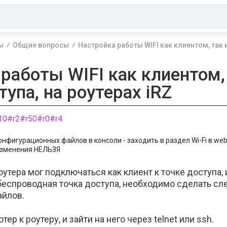
ы
Общие вопросы
Настройка работы WIFI как клиентом, так и
работы WIFI как клиентом,
тупа, на роутерах iRZ
10
#r2
#r50
#r0
#r4
нфигурационных файлов в консоли - заходить в раздел Wi-Fi в we
изменения НЕЛЬЗЯ
роутера мог подключаться как клиент к точке доступа,
 беспроводная точка доступа, необходимо сделать с
йлов.
р к роутеру, и зайти на него через telnet или ssh.