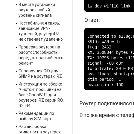
В месте установки
iw dev wifi10 link
роутера слабый
уровень сигнала
Ответ:
Нестабильная связь,
зависание VPN-
туннелей, роутер iRZ
Connected to e2:8g:
не отвечает удалённо
SSID: WAN_wifi

freq: 2462

Проверка роутера на
RX: 3508844 bytes (2
работоспособность
TX: 10793 bytes (115
перед отправкой его в
signal: -60 dBm

ремонт
tx bitrate: 39.0 MBi
Справочник OID для
bss flags: short-pr
SNMP на роутерах iRZ
dtim period: 1

Инструкция по сборке
beacon int: 100
"чистой" прошивки на
базе OpenWRT для
роутеров iRZ серий RO,
Роутер подключился к
R2, R4
Рекомендации по
В то же время с теле
выбору SIM-карт
Расшифровка
этикетки на роутерах