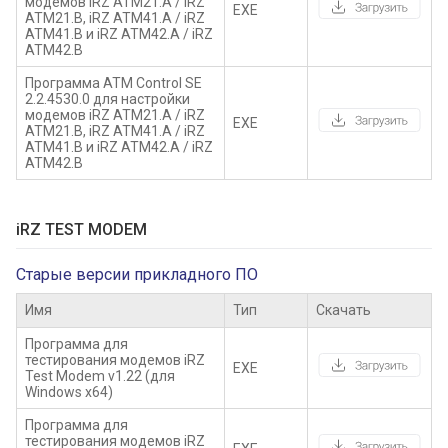
модемов iRZ ATM21.А / iRZ
EXE
ATM21.B, iRZ ATM41.А / iRZ
ATM41.B и iRZ ATM42.А / iRZ
ATM42.B
Программа ATM Control SE
2.2.4530.0 для настройки
модемов iRZ ATM21.А / iRZ
EXE
ATM21.B, iRZ ATM41.А / iRZ
ATM41.B и iRZ ATM42.А / iRZ
ATM42.B
iRZ TEST MODEM
Старые версии прикладного ПО
Имя
Тип
Скачать
Программа для
тестирования модемов iRZ
EXE
Test Modem v1.22 (для
Windows x64)
Программа для
тестирования модемов iRZ