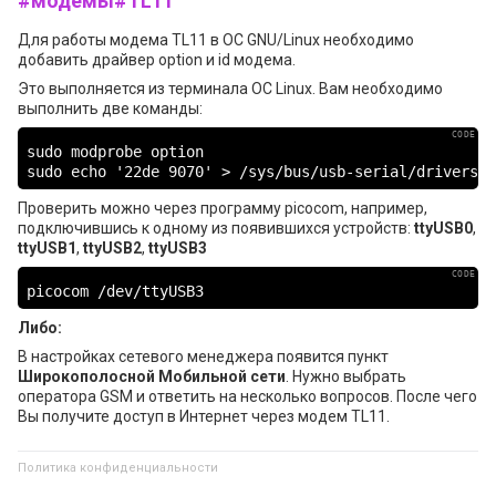
#модемы
#TL11
Для работы модема TL11 в ОС GNU/Linux необходимо
добавить драйвер option и id модема.
Это выполняется из терминала ОС Linux. Вам необходимо
выполнить две команды:
sudo modprobe option

sudo echo '22de 9070' > /sys/bus/usb-serial/drivers/o
Проверить можно через программу picocom, например,
подключившись к одному из появившихся устройств:
ttyUSB0
,
ttyUSB1
,
ttyUSB2
,
ttyUSB3
picocom /dev/ttyUSB3
Либо:
В настройках сетевого менеджера появится пункт
Широкополосной Мобильной сети
. Нужно выбрать
оператора GSM и ответить на несколько вопросов. После чего
Вы получите доступ в Интернет через модем TL11.
Политика конфиденциальности