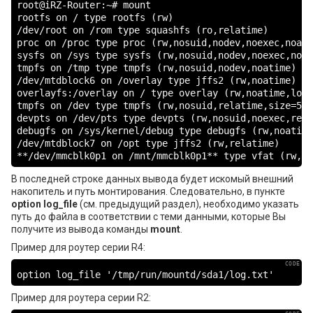
root@iRZ-Router:~# mount

rootfs on / type rootfs (rw)

/dev/root on /rom type squashfs (ro,relatime)

proc on /proc type proc (rw,nosuid,nodev,noexec,noatim
sysfs on /sys type sysfs (rw,nosuid,nodev,noexec,noat
tmpfs on /tmp type tmpfs (rw,nosuid,nodev,noatime)

/dev/mtdblock6 on /overlay type jffs2 (rw,noatime)

overlayfs:/overlay on / type overlay (rw,noatime,lowe
tmpfs on /dev type tmpfs (rw,nosuid,relatime,size=512
devpts on /dev/pts type devpts (rw,nosuid,noexec,rela
debugfs on /sys/kernel/debug type debugfs (rw,noatime)
/dev/mtdblock7 on /opt type jffs2 (rw,relatime)

**/dev/mmcblk0p1 on /mnt/mmcblk0p1** type vfat (rw,re
В последней строке данных вывода будет искомый внешний
накопитель и путь монтирования. Следовательно, в пункте
option log_file
(см. предыдущий раздел), необходимо указать
путь до файла в соответствии с теми данными, которые Вы
получите из вывода команды
mount
.
Пример для роутер серии R4:
option log_file '/tmp/run/mountd/sda1/log.txt'
Пример для роутера серии R2: