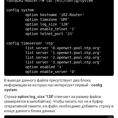
root@iRZ-Router:~# cat /etc/config/system

config system

         option hostname 'iRZ-Router'

         option timezone 'GMT'

         option log_size '128'

         option enable_telnet '1'

         option telnet_port '23'

config timeserver 'ntp'

         list server '0.openwrt.pool.ntp.org'

         list server '1.openwrt.pool.ntp.org'

         list server '2.openwrt.pool.ntp.org'

         list server '3.openwrt.pool.ntp.org'

         option enabled '1'

         option enable_server '0'
В выводе данного файла присутствует два блока
информации из которых нас интересует первый -
config
system
.
Строка
option log_size '128'
отвечает за размер файла
(измеряется в килобайтах). Чтобы писать лог не в буфер
оперативной памяти, а в файл, необходимо добавить строку в
конце данного блока данных: