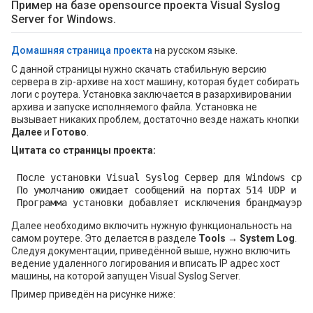
Пример на базе opensource проекта Visual Syslog
Server for Windows.
Домашняя страница проекта
на русском языке.
С данной страницы нужно скачать стабильную версию
сервера в zip-архиве на хост машину, которая будет собирать
логи с роутера. Установка заключается в разархивировании
архива и запуске исполняемого файла. Установка не
вызывает никаких проблем, достаточно везде нажать кнопки
Далее
и
Готово
.
Цитата со страницы проекта:
После установки Visual Syslog Сервер для Windows сраз
По умолчанию ожидает сообщений на портах 514 UDP и 51
Программа установки добавляет исключения брандмауэра 
Далее необходимо включить нужную функциональность на
самом роутере. Это делается в разделе
Tools → System Log
.
Следуя документации, приведённой выше, нужно включить
ведение удаленного логирования и вписать IP адрес хост
машины, на которой запущен Visual Syslog Server.
Пример приведён на рисунке ниже: