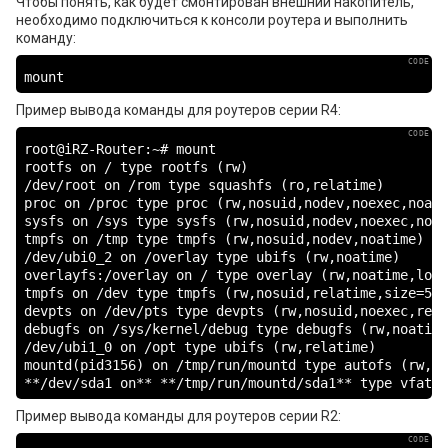
Чтобы понять, как будет смонтирован внешний накопитель,
необходимо подключиться к консоли роутера и выполнить
команду:
mount
Пример вывода команды для роутеров серии R4:
root@iRZ-Router:~# mount

rootfs on / type rootfs (rw)

/dev/root on /rom type squashfs (ro,relatime)

proc on /proc type proc (rw,nosuid,nodev,noexec,noatim
sysfs on /sys type sysfs (rw,nosuid,nodev,noexec,noat
tmpfs on /tmp type tmpfs (rw,nosuid,nodev,noatime)

/dev/ubi0_2 on /overlay type ubifs (rw,noatime)

overlayfs:/overlay on / type overlay (rw,noatime,lowe
tmpfs on /dev type tmpfs (rw,nosuid,relatime,size=512
devpts on /dev/pts type devpts (rw,nosuid,noexec,rela
debugfs on /sys/kernel/debug type debugfs (rw,noatime)
/dev/ubi1_0 on /opt type ubifs (rw,relatime)

mountd(pid3156) on /tmp/run/mountd type autofs (rw,re
**/dev/sda1 on** **/tmp/run/mountd/sda1** type vfat (
Пример вывода команды для роутеров серии R2: