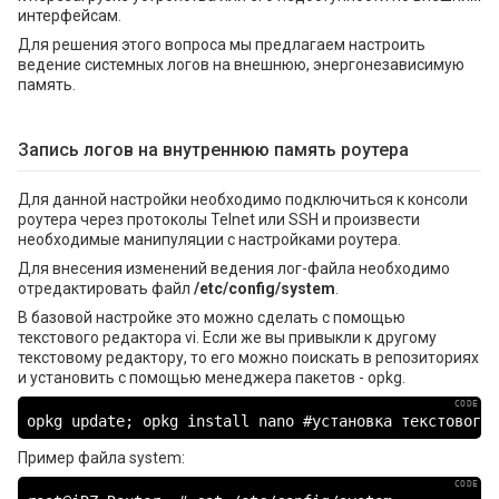
интерфейсам.
Для решения этого вопроса мы предлагаем настроить
ведение системных логов на внешнюю, энергонезависимую
память.
Запись логов на внутреннюю память роутера
Для данной настройки необходимо подключиться к консоли
роутера через протоколы Telnet или SSH и произвести
необходимые манипуляции с настройками роутера.
Для внесения изменений ведения лог-файла необходимо
отредактировать файл
/etc/config/system
.
В базовой настройке это можно сделать с помощью
текстового редактора vi. Если же вы привыкли к другому
текстовому редактору, то его можно поискать в репозиториях
и установить с помощью менеджера пакетов - opkg.
opkg update; opkg install nano #установка текстового 
Пример файла system: