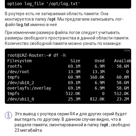
option log_file '/opt/log.txt'
В роутере есть не затираемая область памяти. Она
монтируется в папку
/opt
. Мы предлагаем записывать лог-
файл
log.txt
именно в неё.
При изменении размера файла логов следует учитывать
размеры свободного пространства в данной области памяти.
Количество свободной памяти можно узнать по команде:
root@iRZ-Router:~# df -h

Filesystem                Size      Used    Available
rootfs                   69.1M      6.9M     58.6M   
/dev/root                13.3M     13.3M         0   
tmpfs                    60.9M    160.0K     60.8M   
/dev/ubi0_2              69.1M      6.9M     58.6M   
overlayfs:/overlay       69.1M      6.9M     58.6M   
tmpfs                   512.0K         0    512.0K   
/dev/ubi1_0              25.3M    812.0K     23.2M   
Это вывод с роутера серии R4 и для других серий будет
выглядеть по другому. В данном случае видно, что в
разделе памяти, смонтированной в папку
/opt
, свободно
23 мегабайта.