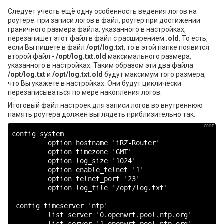
Следует учесть ещё одну особенность ведения логов на
роутере: при записи логов в файл, роутер при достижении
граничного размера файла, указанного в настройках,
перезапишет этот файл в файл с расширением
.old
. То есть,
если Вы пишете в файл
/opt/log.txt
, то в этой папке появится
второй файл -
/opt/log.txt.old
максимального размера,
указанного в настройках. Таким образом эти два файла
/opt/log.txt
и
/opt/log.txt.old
будут максимум того размера,
что Вы укажете в настройках. Они будут циклически
перезаписываться по мере накопления логов.
Итоговый файл настроек для записи логов во внутреннюю
память роутера должен выглядеть приблизительно так:
config system

         option hostname 'iRZ-Router'

         option timezone 'GMT'

         option log_size '1024'

         option enable_telnet '1'

         option telnet_port '23'

         option log_file '/opt/log.txt'

 config timeserver 'ntp'

         list server '0.openwrt.pool.ntp.org'

         list server '1.openwrt.pool.ntp.org'
