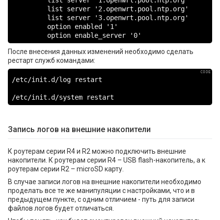
         list server '2.openwrt.pool.ntp.org'

         list server '3.openwrt.pool.ntp.org'

         option enabled '1'

         option enable_server '0'
После внесения данных изменений необходимо сделать
рестарт служб командами:
/etc/init.d/log restart

/etc/init.d/system restart
Запись логов на внешние накопители
К роутерам серии R4 и R2 можно подключить внешние
накопители. К роутерам серии R4 – USB flash-накопитель, а к
роутерам серии R2 – microSD карту.
В случае записи логов на внешние накопители необходимо
проделать все те же манипуляции с настройками, что и в
предыдущем пункте, с одним отличием - путь для записи
файлов логов будет отличаться.