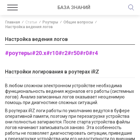
БАЗА ЗНАНИЙ
Главная
Статьи
Роутеры
Общие вопросы
Настройка ведения логов
Настройка ведения логов
#роутеры
#20.x
#r10
#r2
#r50
#r0
#r4
Настройки логирования в роутерах iRZ
В любом сложном электронном устройстве необходима
функциональность ведения журналов его работы (системных
логов). Анализ записанных логов оказывает неоценимую
помощь при диагностике сложных ситуаций.
В роутерах iRZ логи работы по умолчанию ведутся в буфере
оперативной памяти, поэтому при перезагрузке устройства
они полностью затираются. После старта устройства файлы
логов начинают записываться заново. Эта особенность
работы не позволяет диагностировать ситуации, приведшие
к перезагрузке устройства или его недоступности по внешним