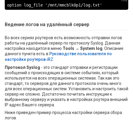
option log_file '/mnt/mmcblk0p1/log.txt'
Ведение логов на удалённый сервер
Во всех сериях роутеров есть возможность отправки логов
работы на удалённый сервер по протоколу Syslog. Данная
настройка находится в меню
Tools → System log
. Описание
данного пункта есть в
Руководстве пользователя по
настройке роутеров iRZ
.
Протокол Syslog
- это стандарт отправки и регистрации
сообщений о происходящих в системе событиях, который
используется на всех операционных системах. Так как это
стандарт, то серверов для данного протокола очень много
для всех операционных систем. Установить и настроить такой
сервер не сложно. Достаточно почитать инструкции к
выбранному серверу и указать в настройках роутера внешний
IP адрес Вашего сервера.
Ниже приведен пример процесса настройки сервера сбора
логов.