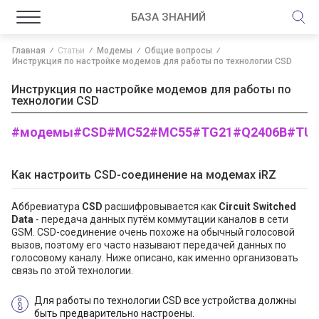
БАЗА ЗНАНИЙ
Главная
Статьи
Модемы
Общие вопросы
Инструкция по настройке модемов для работы по технологии CSD
Инструкция по настройке модемов для работы по
технологии CSD
#модемы
#CSD
#MC52
#MC55
#TG21
#Q2406B
#TU3
Как настроить CSD-соединение на модемах iRZ
Аббревиатура
CSD
расшифровывается как
Circuit Switched
Data
- передача данных путём коммутации каналов в сети
GSM. CSD-соединение очень похоже на обычный голосовой
вызов, поэтому его часто называют передачей данных по
голосовому каналу. Ниже описано, как именно организовать
связь по этой технологии.
Для работы по технологии CSD все устройства должны
быть предварительно настроены.