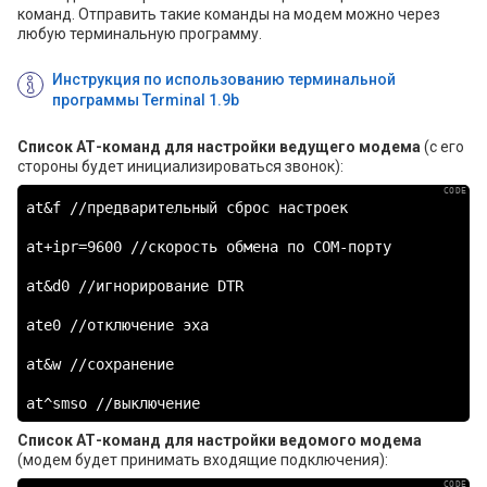
команд. Отправить такие команды на модем можно через
любую терминальную программу.
Инструкция по использованию терминальной
программы Terminal 1.9b
Список АТ-команд для настройки ведущего модема
(с его
стороны будет инициализироваться звонок):
at&f //предварительный сброс настроек

at+ipr=9600 //скорость обмена по COM-порту

at&d0 //игнорирование DTR

ate0 //отключение эха

at&w //сохранение

at^smso //выключение
Список АТ-команд для настройки ведомого модема
(модем будет принимать входящие подключения):