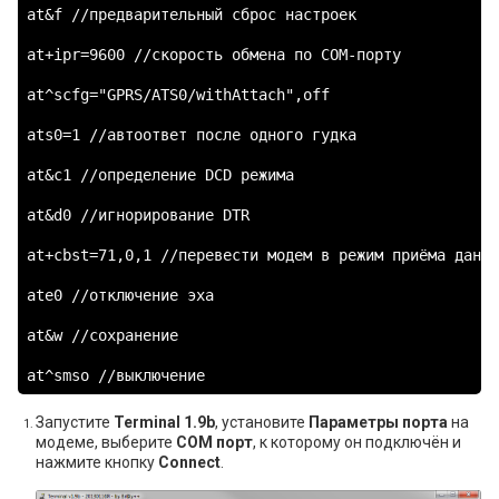
at&f //предварительный сброс настроек

at+ipr=9600 //скорость обмена по COM-порту

at^scfg="GPRS/ATS0/withAttach",off

ats0=1 //автоответ после одного гудка

at&c1 //определение DCD режима

at&d0 //игнорирование DTR

at+cbst=71,0,1 //перевести модем в режим приёма данных
ate0 //отключение эха

at&w //сохранение

at^smso //выключение
Запустите
Terminal 1.9b
, установите
Параметры порта
на
модеме, выберите
COM порт
, к которому он подключён и
нажмите кнопку
Connect
.