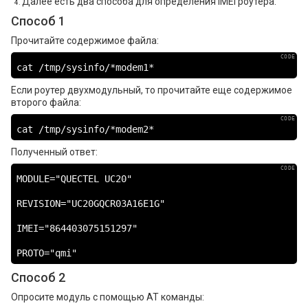
Далее есть два способа для определения IMEI роутера.
Способ 1
Прочитайте содержимое файла:
cat /tmp/sysinfo/*modem1*
Если роутер двухмодульный, то прочитайте еще содержимое
второго файла:
cat /tmp/sysinfo/*modem2*
Полученный ответ:
MODULE="QUECTEL UC20"

REVISION="UC20GQCR03A16E1G"

IMEI="864403075151297"

PROTO="qmi"
Способ 2
Опросите модуль с помощью АТ команды: