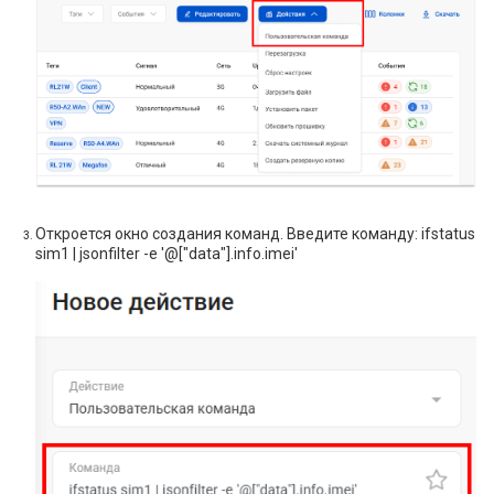
Откроется окно создания команд. Введите команду: ifstatus
sim1 | jsonfilter -e '@["data"].info.imei'