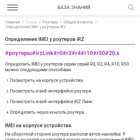
БАЗА ЗНАНИЙ
Главная
Статьи
Роутеры
Общие вопросы
Определение IMEI у роутеров iRZ
Определение IMEI у роутеров iRZ
#роутеры
#irzLink
#r0
#r2
#r4
#r10
#r50
#20.x
Определить IMEI у роутеров серии серий R0, R2, R4, R10, R50
можно следующими способами:
Посмотреть на корпусе устройства.
Посмотреть в веб-интерфейсе роутера.
Посмотреть в веб-интерфейсе iRZ Линк.
Определить через консоль роутера.
IMEI на корпусе устройства
На оборотной стороне роутера располагается наклейка. У
старых моделей на наклейке указан пятнадцатизначный IMEI-