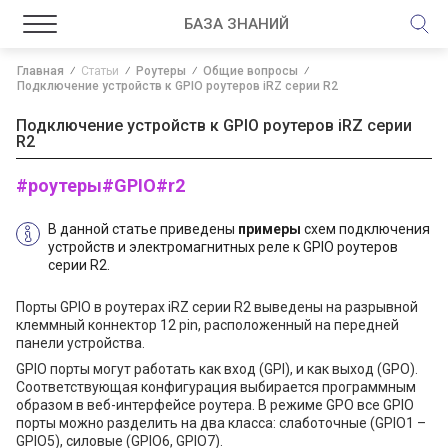
БАЗА ЗНАНИЙ
Главная
Статьи
Роутеры
Общие вопросы
Подключение устройств к GPIO роутеров iRZ серии R2
Подключение устройств к GPIO роутеров iRZ серии
R2
#роутеры
#GPIO
#r2
В данной статье приведены
примеры
схем подключения
устройств и электромагнитных реле к GPIO роутеров
серии R2.
Порты GPIO в роутерах iRZ серии R2 выведены на разрывной
клеммный коннектор 12 pin, расположенный на передней
панели устройства.
GPIO порты могут работать как вход (GPI), и как выход (GPO).
Соответствующая конфигурация выбирается программным
образом в веб-интерфейсе роутера. В режиме GPO все GPIO
порты можно разделить на два класса: слаботочные (GPIO1 –
GPIO5), силовые (GPIO6, GPIO7).