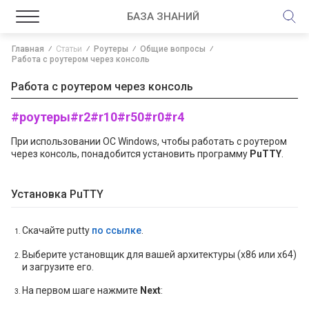
БАЗА ЗНАНИЙ
Главная
Статьи
Роутеры
Общие вопросы
Работа с роутером через консоль
Работа с роутером через консоль
#роутеры
#r2
#r10
#r50
#r0
#r4
При использовании ОС Windows, чтобы работать с роутером
через консоль, понадобится установить программу
PuTTY
.
Установка PuTTY
Скачайте putty
по ссылке
.
Выберите установщик для вашей архитектуры (x86 или x64)
и загрузите его.
На первом шаге нажмите
Next
: