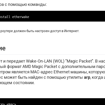
ера с помощью команды:
nstall etherwake
 роутере должен быть настроен доступ в Интернет.
ие
 и передает Wake-On-LAN (WOL) "Magic Packet". В н
ный формат AMD Magic Packet с дополнительным па
тром является MAC-адрес Ethernet машины, которую
с может быть найден с помощью утилиты
arp
, когда
ующем состоянии.
ce> <mac>