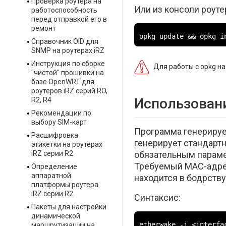
Проверка роутера на
Или из консоли роут
работоспособность
перед отправкой его в
ремонт
opkg update && opkg i
Справочник OID для
SNMP на роутерах iRZ
Инструкция по сборке
Для работы с opkg на
"чистой" прошивки на
базе OpenWRT для
роутеров iRZ серий RO,
Использован
R2, R4
Рекомендации по
выбору SIM-карт
Программа генерирует
Расшифровка
генерирует стандарт
этикетки на роутерах
обязательным параме
iRZ серии R2
Требуемый MAC-адре
Определение
аппаратной
находится в бодрств
платформы роутера
iRZ серии R2
Синтаксис:
Пакеты для настройки
динамической
etherwake -i <interfa
маршрутизации на