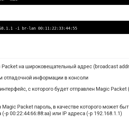
68.1.1 -i br-lan 00:11:22:33:44:55
Packet на широковещательный адрес (broadcast address)
м отладочной информации в консоли
интерфейс, с которого будет отправлен Magic Packet
 Magic Packet пароль, в качестве которого может бы
-p 00:22:44:66:88:aa) или IP адреса (-p 192.168.1.1)