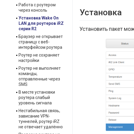
Работа с роутером
Установка
через консоль
Установка Wake On
LAN для роутеров iRZ
Установить пакет мо
серии R2
Браузер не открывает
страницу с веб-
интерфейсом роутера
Роутер не сохраняет
настройки
Роутер не выполняет
команды,
отправленные через
SMS
В месте установки
роутера слабый
уровень сигнала
Нестабильная связь,
зависание VPN-
туннелей, роутер iRZ
не отвечает удалённо