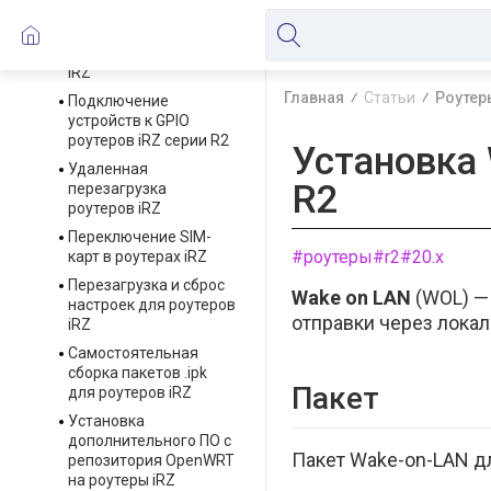
извне к веб-
интерфейсу и консоли
управления роутера
iRZ
Главная
Статьи
Роутер
Подключение
устройств к GPIO
роутеров iRZ серии R2
Установка 
Удаленная
R2
перезагрузка
роутеров iRZ
Переключение SIM-
#роутеры
#r2
#20.x
карт в роутерах iRZ
Перезагрузка и сброс
Wake on LAN
(WOL) —
настроек для роутеров
отправки через локал
iRZ
Самостоятельная
сборка пакетов .ipk
Пакет
для роутеров iRZ
Установка
дополнительного ПО с
Пакет Wake-on-LAN д
репозитория OpenWRT
на роутеры iRZ