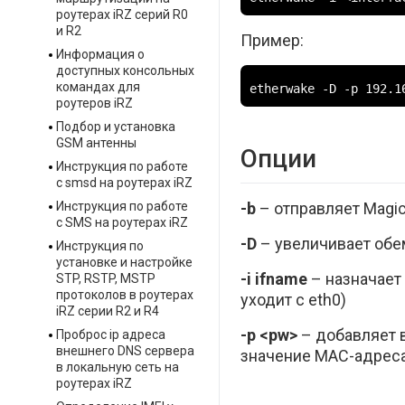
роутерах iRZ серий R0
и R2
Пример:
Информация о
доступных консольных
командах для
etherwake -D -p 192.1
роутеров iRZ
Подбор и установка
GSM антенны
Опции
Инструкция по работе
с smsd на роутерах iRZ
-b
– отправляет Magic 
Инструкция по работе
с SMS на роутерах iRZ
-D
– увеличивает обе
Инструкция по
установке и настройке
-i ifname
– назначает 
STP, RSTP, MSTP
протоколов в роутерах
уходит с eth0)
iRZ серии R2 и R4
-p <pw>
– добавляет в
Проброс ip адреса
внешнего DNS сервера
значение MAC-адреса (
в локальную сеть на
роутерах iRZ