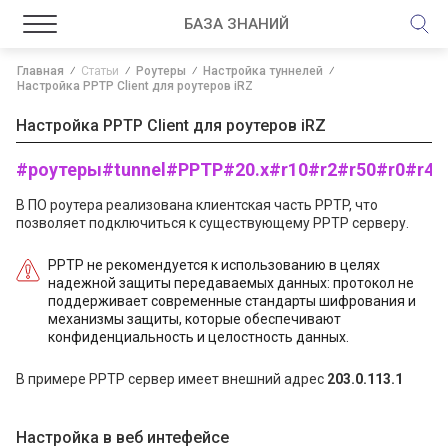
БАЗА ЗНАНИЙ
Главная
Статьи
Роутеры
Настройка туннелей
Настройка PPTP Client для роутеров iRZ
Настройка PPTP Client для роутеров iRZ
#роутеры
#tunnel
#PPTP
#20.x
#r10
#r2
#r50
#r0
#r4
#
В ПО роутера реализована клиентская часть PPTP, что
позволяет подключиться к существующему PPTP серверу.
PPTP не рекомендуется к использованию в целях
надежной защиты передаваемых данных: протокол не
поддерживает современные стандарты шифрования и
механизмы защиты, которые обеспечивают
конфиденциальность и целостность данных.
В примере PPTP сервер имеет внешний адрес
203.0.113.1
Настройка в веб интефейсе