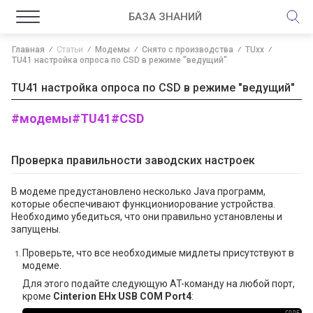
БАЗА ЗНАНИЙ
Главная
Статьи
Модемы
Снято с производства
TUxx
TU41 настройка опроса по CSD в режиме "ведущий"
TU41 настройка опроса по CSD в режиме "ведущий"
#модемы
#TU41
#CSD
Проверка правильности заводских настроек
В модеме предустановлено несколько Java программ,
которые обеспечивают функциониорование устройства.
Необходимо убедиться, что они правильно установлены и
запущены.
Проверьте, что все необходимые мидлеты присутствуют в
модеме.
Для этого подайте следующую AT-команду на любой порт,
кроме
Cinterion EHx USB COM Port4
: