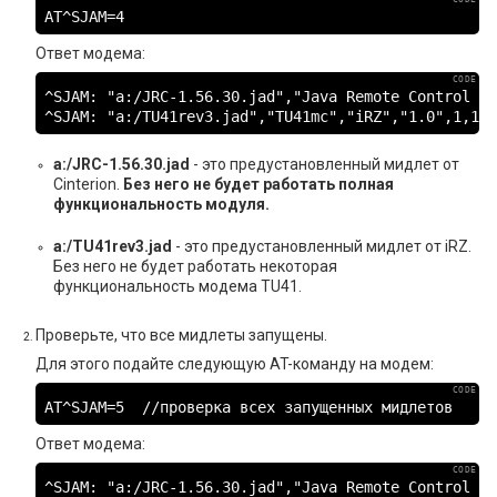
AT^SJAM=4
Ответ модема:
^SJAM: "a:/JRC-1.56.30.jad","Java Remote Control MI
^SJAM: "a:/TU41rev3.jad","TU41mc","iRZ","1.0",1,145
a:/JRC-1.56.30.jad
- это предустановленный мидлет от
Cinterion.
Без него не будет работать полная
функциональность модуля.
a:/TU41rev3.jad
- это предустановленный мидлет от iRZ.
Без него не будет работать некоторая
функциональность модема TU41.
Проверьте, что все мидлеты запущены.
Для этого подайте следующую AT-команду на модем:
AT^SJAM=5  //проверка всех запущенных мидлетов
Ответ модема:
^SJAM: "a:/JRC-1.56.30.jad","Java Remote Control MI