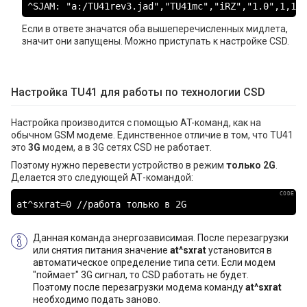
^SJAM: "a:/TU41rev3.jad","TU41mc","iRZ","1.0",1,145
Если в ответе значатся оба вышеперечисленных мидлета,
значит они запущены. Можно приступать к настройке CSD.
Настройка TU41 для работы по технологии CSD
Настройка производится с помощью AT-команд, как на
обычном GSM модеме. Единственное отличие в том, что TU41
это
3G
модем, а в 3G сетях CSD не работает.
Поэтому нужно перевести устройство в режим
только 2G
.
Делается это следующей АТ-командой:
at^sxrat=0 //работа только в 2G
Данная команда энергозависимая. После перезагрузки
или снятия питания значение
at^sxrat
установится в
автоматическое определение типа сети. Если модем
"поймает" 3G сигнал, то CSD работать не будет.
Поэтому после перезагрузки модема команду
at^sxrat
необходимо подать заново.