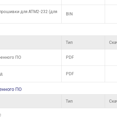
прошивки для АТМ2-232 (для
BIN
Тип
Ска
оенного ПО
PDF
нд
PDF
енного ПО
Тип
Ска
с