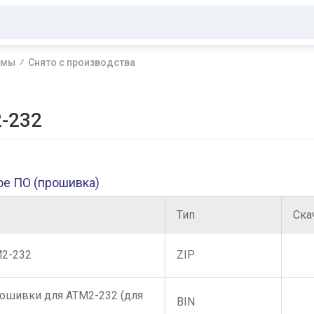
емы
Снято с производства
-232
ое ПО (прошивка)
Тип
Ска
М2-232
ZIP
рошивки для АТМ2-232 (для
BIN