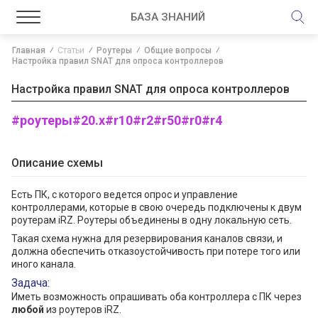
БАЗА ЗНАНИЙ
Главная
Статьи
Роутеры
Общие вопросы
Настройка правил SNAT для опроса контроллеров
Настройка правил SNAT для опроса контроллеров
#роутеры
#20.x
#r10
#r2
#r50
#r0
#r4
Описание схемы
Есть ПК, с которого ведется опрос и управление
контроллерами, которые в свою очередь подключены к двум
роутерам iRZ. Роутеры объединены в одну локальную сеть.
Такая схема нужна для резервирования каналов связи, и
должна обеспечить отказоустойчивость при потере того или
иного канала.
Задача:
Иметь возможность опрашивать оба контроллера с ПК через
любой
из роутеров iRZ.