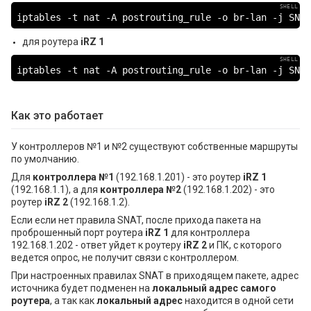
iptables -t nat -A postrouting_rule -o br-lan -j SNAT
для роутера
iRZ 1
iptables -t nat -A postrouting_rule -o br-lan -j SNAT
Как это работает
У контроллеров №1 и №2 существуют собственные маршруты
по умолчанию.
Для
контроллера №1
(192.168.1.201) - это роутер
iRZ 1
(192.168.1.1), а для
контроллера №2
(192.168.1.202) - это
роутер
iRZ 2
(192.168.1.2).
Если если нет правила SNAT, после прихода пакета на
проброшенный порт роутера
iRZ 1
для контроллера
192.168.1.202 - ответ уйдет к роутеру
iRZ 2
и ПК, с которого
ведется опрос, не получит связи с контроллером.
При настроенных правилах SNAT в приходящем пакете, адрес
источника будет подменен на
локальный адрес самого
роутера
, а так как
локальный адрес
находится в одной сети