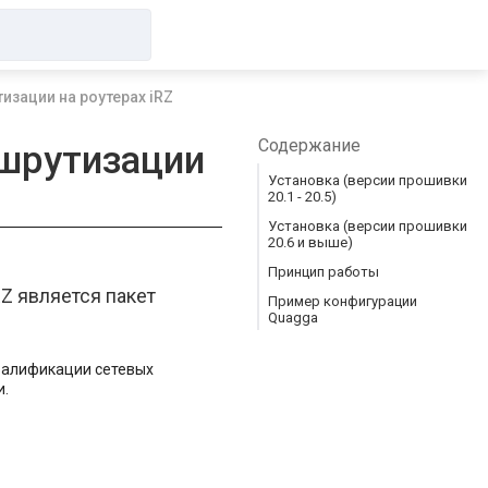
зации на роутерах iRZ
Содержание
шрутизации
Установка (версии прошивки
20.1 - 20.5)
Установка (версии прошивки
20.6 и выше)
Принцип работы
Z является пакет
Пример конфигурации
Quagga
квалификации сетевых
и.