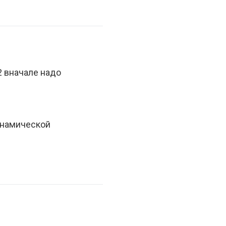
2 вначале надо
инамической