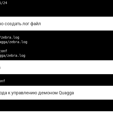
/24

о создать лог файл
zebra.log

gga/zebra.log

onf

gga/zebra.log
а
onf
ода к управлению демоном Quagga