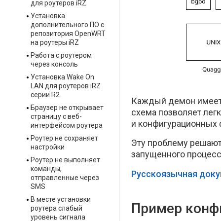
для роутеров iRZ
Установка
дополнительного ПО с
репозитория OpenWRT
на роутеры iRZ
Работа с роутером
через консоль
Установка Wake On
LAN для роутеров iRZ
серии R2
Каждый демон имеет 
Браузер не открывает
схема позволяет легк
страницу с веб-
и конфигурационных 
интерфейсом роутера
Роутер не сохраняет
Эту проблему решаю
настройки
запущенного процесса
Роутер не выполняет
команды,
Русскоязычная док
отправленные через
SMS
В месте установки
Пример конф
роутера слабый
уровень сигнала