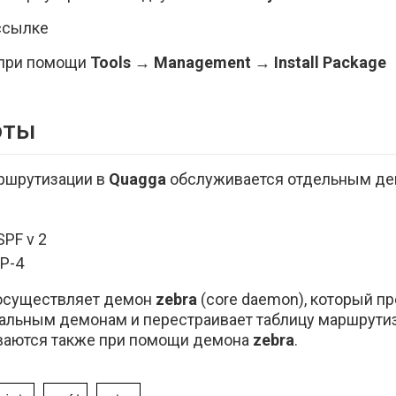
ссылке
 при помощи
Tools
→
Management
→
Install Package
оты
ршрутизации в
Quagga
обслуживается отдельным де
PF v 2
P-4
 осуществляет демон
zebra
(core daemon), который п
альным демонам и перестраивает таблицу маршрутиз
ваются также при помощи демона
zebra
.