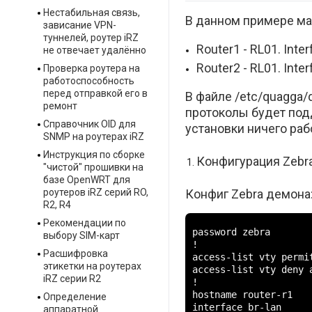
Нестабильная связь,
В данном примере ма
зависание VPN-
туннелей, роутер iRZ
Router1 - RL01. Inter
не отвечает удалённо
Router2 - RL01. Inter
Проверка роутера на
работоспособность
перед отправкой его в
В файле /etc/quagga/
ремонт
протоколы будет под
Справочник OID для
установки ничего раб
SNMP на роутерах iRZ
Инструкция по сборке
Конфигурация Zebr
"чистой" прошивки на
базе OpenWRT для
роутеров iRZ серий RO,
Конфиг Zebra демона:
R2, R4
Рекомендации по
password zebra

выбору SIM-карт
!

Расшифровка
access-list vty permit
этикетки на роутерах
access-list vty deny a
iRZ серии R2
!

hostname router-r1

Определение
interface br-lan

аппаратной