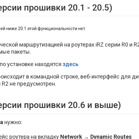
рсии прошивки 20.1 - 20.5)
ей ниже 20.1 этой функциональности нет.
еской маршрутизацией на роутерах iRZ серии R0 и R
мые пакеты.
 по установке находятся
здесь
роисходит в командной строке, веб-интерфейс для д
 R2 не предусмотрен.
ерсии прошивки 20.6 и выше)
a
нужно:
ейс роутера на вкладку
Network
→
Dynamic Routes