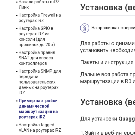
Начало работы в iRZ
Установка (ве
Линк
Настройка Firewall на
роутерах iRZ
На прошивках с верси
Настройка GPIO в
роутерах iRZ из
консоли (для
Для работы с динамич
прошивок до 20.х)
установить необходи
Настройка правил
SNAT для опроса
Пакеты и инструкция
контроллеров
Настройка SNMP для
Дальше вся работа п
передачи
маршрутизации в R0 и
пользовательских
данных на роутерах
iRZ
Установка (в
Пример настройки
динамической
маршрутизации на
роутерах iRZ
Для установки
Quagg
Настройка tagged
VLAN на роутерах iRZ
Зайти в веб-интерф