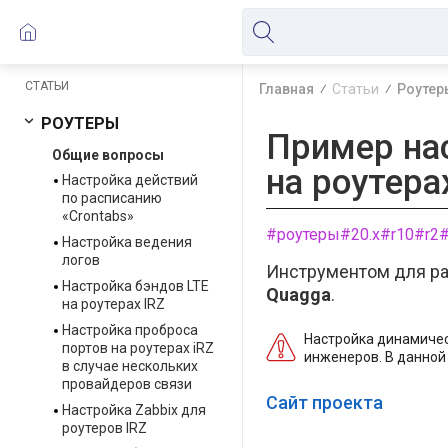
СТАТЬИ
Главная
Статьи
Роутер
РОУТЕРЫ
Пример на
Общие вопросы
на роутера
Настройка действий
по расписанию
«Crontabs»
#роутеры
#20.x
#r10
#r2
#
Настройка ведения
логов
Инструментом для ра
Настройка бэндов LTE
Quagga
.
на роутерах IRZ
Настройка проброса
Настройка динамичес
портов на роутерах iRZ
инженеров. В данной
в случае нескольких
провайдеров связи
Сайт проекта
Настройка Zabbix для
роутеров IRZ