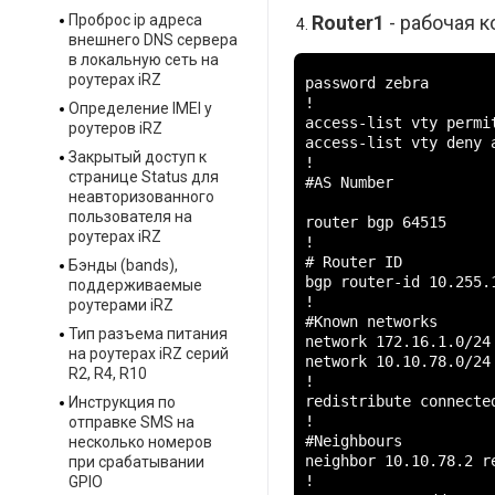
Проброс ip адреса
Router1
- рабочая к
внешнего DNS сервера
в локальную сеть на
роутерах iRZ
password zebra

!

Определение IMEI у
access-list vty permit
роутеров iRZ
access-list vty deny a
Закрытый доступ к
!

странице Status для
#AS Number

неавторизованного
пользователя на
router bgp 64515

роутерах iRZ
!

# Router ID

Бэнды (bands),
bgp router-id 10.255.1
поддерживаемые
!

роутерами iRZ
#Known networks

Тип разъема питания
network 172.16.1.0/24

на роутерах iRZ серий
network 10.10.78.0/24

R2, R4, R10
!

redistribute connected
Инструкция по
!

отправке SMS на
#Neighbours

несколько номеров
neighbor 10.10.78.2 re
при срабатывании
!

GPIO