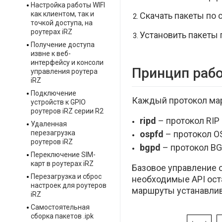
Настройка работы WIFI
как клиентом, так и
Скачать пакеты по 
точкой доступа, на
роутерах iRZ
Установить пакеты
Получение доступа
извне к веб-
интерфейсу и консоли
Принцип раб
управления роутера
iRZ
Подключение
Каждый протокол ма
устройств к GPIO
роутеров iRZ серии R2
ripd
– протокол RIP
Удаленная
перезагрузка
ospfd
– протокол OS
роутеров iRZ
bgpd
– протокол BG
Переключение SIM-
карт в роутерах iRZ
Базовое управление
Перезагрузка и сброс
необходимые API ост
настроек для роутеров
маршруты устанавли
iRZ
Самостоятельная
сборка пакетов .ipk