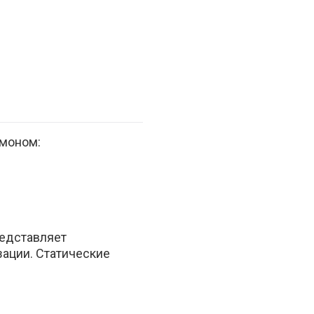
моном:
редставляет
ации. Статические