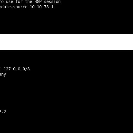
to use for the BGP session

pdate-source 10.10.78.1

 127.0.0.0/8

ny

.2
