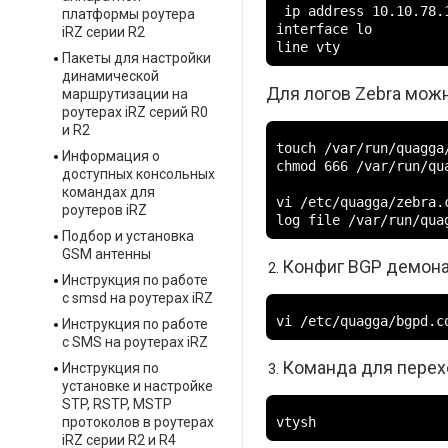
 ip address 10.10.78.1
платформы роутера
interface lo

iRZ серии R2
line vty
Пакеты для настройки
динамической
Для логов Zebra можн
маршрутизации на
роутерах iRZ серий R0
и R2
touch /var/run/quagga/
Информация о
chmod 666 /var/run/qua
доступных консольных
командах для
vi /etc/quagga/zebra.c
роутеров iRZ
log file /var/run/qua
Подбор и установка
GSM антенны
Конфиг BGP демон
Инструкция по работе
с smsd на роутерах iRZ
vi /etc/quagga/bgpd.c
Инструкция по работе
с SMS на роутерах iRZ
Команда для перех
Инструкция по
установке и настройке
STP, RSTP, MSTP
vtysh
протоколов в роутерах
iRZ серии R2 и R4