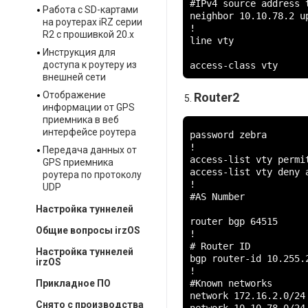
#IPv4 source address 
Работа с SD-картами
neighbor 10.10.78.2 u
на роутерах iRZ серии
!

R2 с прошивкой 20.x
line vty

Инструкция для
доступа к роутеру из
access-class vty
внешней сети
Отображение
Router2
информации от GPS
приемника в веб
интерфейсе роутера
password zebra

!

Передача данных от
access-list vty permit
GPS приемника
access-list vty deny a
роутера по протоколу
!

UDP
#AS Number

Настройка туннелей
router bgp 64515

Общие вопросы irzOS
!

# Router ID

Настройка туннелей
bgp router-id 10.255.2
irzOS
!

#Known networks

Прикладное ПО
network 172.16.2.0/24

Снято с производства
network 10.10.78.0/24
