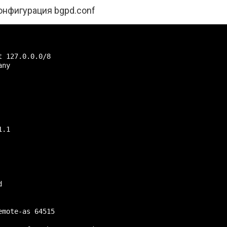
онфигурация bgpd.conf
 127.0.0.0/8

ny

.1



mote-as 64515
